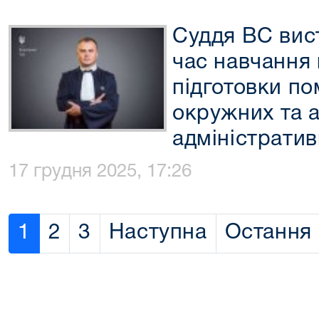
Суддя ВС вист
час навчання
підготовки по
окружних та 
адміністратив
17 грудня 2025, 17:26
1
2
3
Наступна
Остання