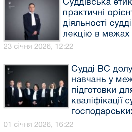
Суддівська етик
практичні оріє
діяльності судд
лекцію в межах
23 січня 2026, 12:22
Судді ВС дол
навчань у ме
підготовки дл
кваліфікації 
господарських
01 січня 2026, 16:22