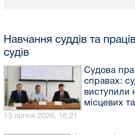
Навчання суддів та праців
судів
Судова пра
справах: с
виступили н
місцевих та
13 липня 2026, 16:21