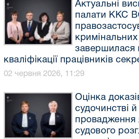
Актуальні вис
палати ККС В
правозастосув
кримінальних
завершилася 
кваліфікації працівників сек
02 червня 2026, 11:29
Оцінка доказі
судочинстві й
провадження 
судового розг