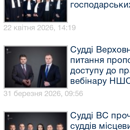
господарських
22 квітня 2026, 14:19
Судді Верхов
питання пропо
доступу до п
вебінару НШ
31 березня 2026, 09:56
Судді ВС проч
суддів місцев