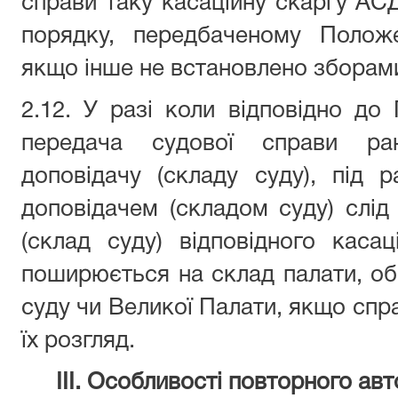
справи таку касаційну скаргу АС
порядку, передбаченому Полож
якщо інше не встановлено зборами
2.12. У разі коли відповідно д
передача судової справи ран
доповідачу (складу суду), під 
доповідачем (складом суду) слід
(склад суду) відповідного каса
поширюється на склад палати, об’
суду чи Великої Палати, якщо спр
їх розгляд.
ІІІ. Особливості повторного ав