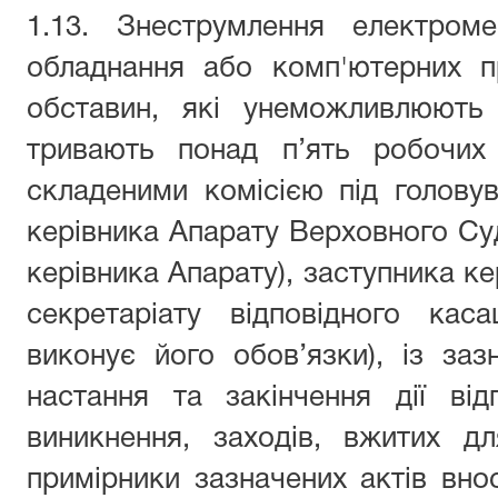
1.13. Знеструмлення електром
обладнання або комп'ютерних п
обставин, які унеможливлюють
тривають понад п’ять робочих 
складеними комісією під голову
керівника Апарату Верховного Суд
керівника Апарату), заступника ке
секретаріату відповідного кас
виконує його обов’язки), із за
настання та закінчення дії від
виникнення, заходів, вжитих дл
примірники зазначених актів вн