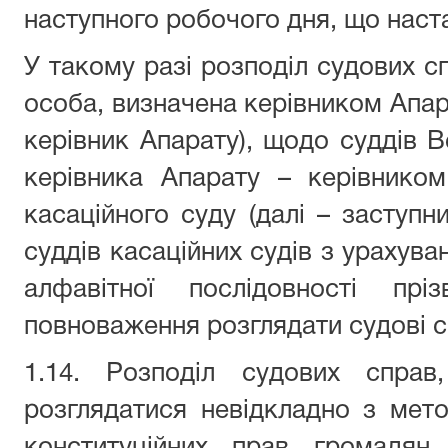
наступного робочого дня, що наста
У такому разі розподіл судових с
особа, визначена керівником Апар
керівник Апарату), щодо суддів В
керівника Апарату – керівником
касаційного суду (далі – заступн
суддів касаційних судів з урахува
алфавітної послідовності пр
повноваження розглядати судові с
1.14. Розподіл судових спра
розглядатися невідкладно з ме