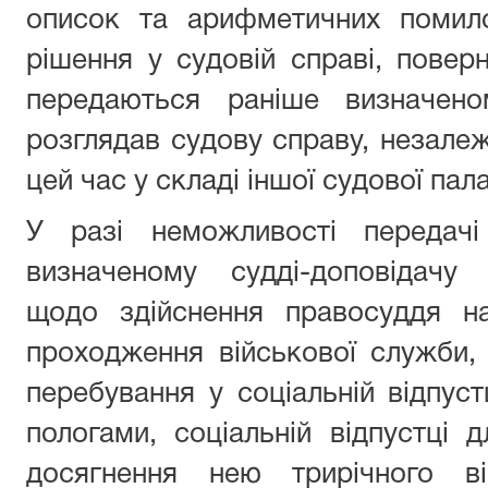
описок та арифметичних помило
рішення у судовій справі, пове
передаються раніше визначеном
розглядав судову справу, незалеж
цей час у складі іншої судової пала
У разі неможливості передачі
визначеному судді-доповідачу
щодо здійснення правосуддя н
проходження військової служби, 
перебування у соціальній відпустц
пологами, соціальній відпустці
досягнення нею трирічного ві