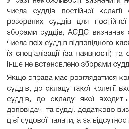
У разі неможливості визначити не
числа суддів постійної колегії
резервних суддів для постійної 
зборами суддів, АСДС визначає су
числа всіх суддів відповідного ка
їх спеціалізації (за наявності) т
інше не встановлено зборами судд
Якщо справа має розглядатися кол
суддів, до складу такої колегії вх
суддів, до складу якої входит
доповідач, та судді, додатково ви
цієї судової палати, а за відсутност