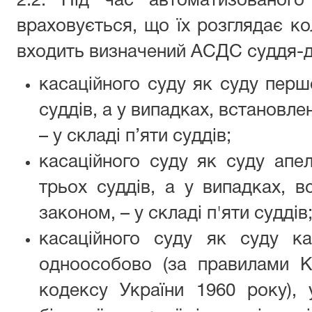
2.2. Під час автоматизованого
враховується, що їх розглядає кол
входить визначений АСДС суддя-до
касаційного суду як суду першо
суддів, а у випадках, встановл
– у складі п’яти суддів;
касаційного суду як суду апеля
трьох суддів, а у випадках, 
законом, – у складі п'яти суддів
касаційного суду як суду кас
одноособово (за правилами К
кодексу України 1960 року), 