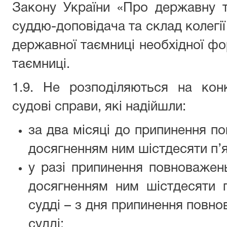
Закону України «Про державну 
суддю-доповідача та склад колегії
державної таємниці необхідної фо
таємниці.
1.9. Не розподіляються на кон
судові справи, які надійшли:
за два місяці до припинення по
досягненням ним шістдесяти п’я
у разі припинення повноважень
досягненням ним шістдесяти п
судді – з дня припинення повно
судді;