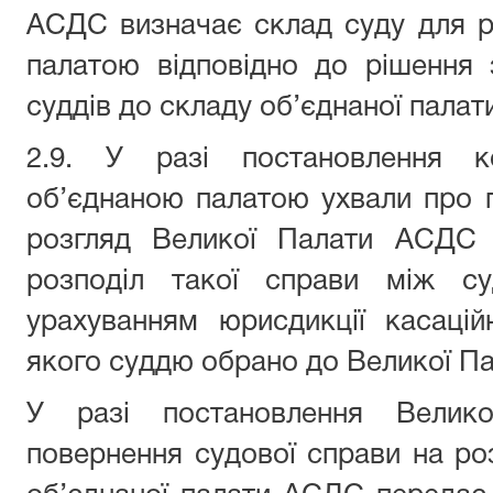
АСДС визначає склад суду для р
палатою відповідно до рішення 
суддів до складу об’єднаної палат
2.9. У разі постановлення ко
об’єднаною палатою ухвали про 
розгляд Великої Палати АСДС 
розподіл такої справи між с
урахуванням юрисдикції касацій
якого суддю обрано до Великої Па
У разі постановлення Вели
повернення судової справи на розг