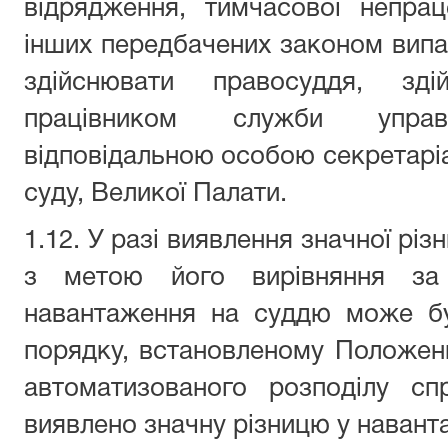
відрядження, тимчасової непрац
інших передбачених законом випа
здійснювати правосуддя, здій
працівником служби упра
відповідальною особою секретаріа
суду, Великої Палати.
1.12. У разі виявлення значної різ
з метою його вирівняння за 
навантаження на суддю може б
порядку, встановленому Положен
автоматизованого розподілу с
виявлено значну різницю у навант