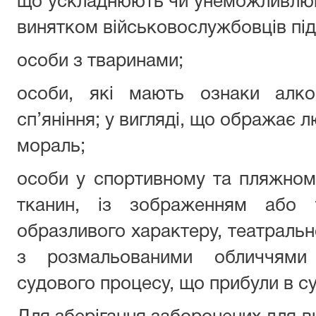
що ускладнюють чи унеможливлюю
винятком військовослужбовців під
особи з тваринами;
особи, які мають ознаки алко
сп’яніння; у вигляді, що ображає л
мораль;
особи у спортивному та пляжному
тканин, із зображенням або 
образливого характеру, театральн
з розмальованими обличчями 
судового процесу, що прибули в су