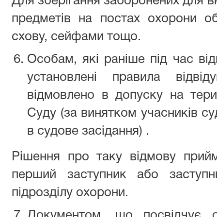
Для зберігання заборонених для вн
предметів на постах охорони о
схову, сейфами тощо.
Особам, які раніше під час ві
установлені правила відві
відмовлено в допуску на тер
Суду (за винятком учасників с
в судове засідання) .
Рішення про таку відмову прийм
перший заступник або заступни
підрозділу охорони.
Документом, що посвідчує о