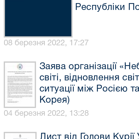
Республіки П
08 березня 2022, 17:27
Заява організації «Не
світі, відновлення св
ситуації між Росією т
Корея)
04 березня 2022, 13:28
Лист від Голови Курі