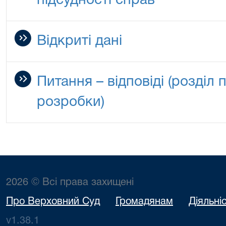
підсудності справ
Відкриті дані
Питання – відповіді (розділ 
розробки)
2026 © Всі права захищені
Про Верховний Суд
Громадянам
Діяльні
v1.38.1