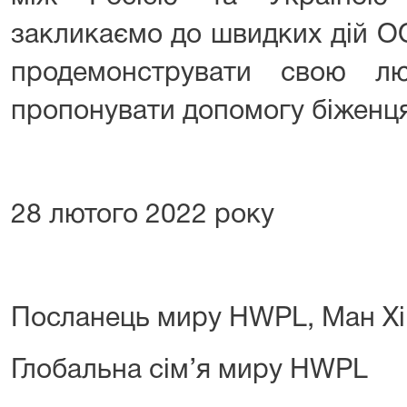
закликаємо до швидких дій ОО
продемонструвати свою л
пропонувати допомогу біженц
28 лютого 2022 року
Посланець миру HWPL, Maн Хі
Глобальна сім’я миру HWPL