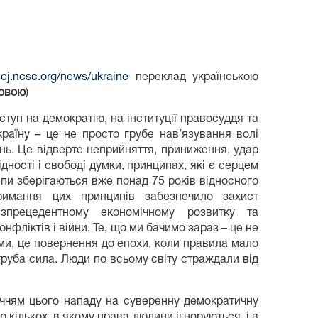
/ccj.ncsc.org/news/ukraine
переклад українською
повою
)
уп на демократію, на інституції правосуддя та
раїну – це не просто грубе нав’язування волі
жань. Це відверте неприйняття, приниження, удар
ності і свободі думки, принципах, які є серцем
ципи зберігаються вже понад 75 років відносного
римання цих принципів забезпечило захист
прецедентному економічному розвитку та
фліктів і війни. Те, що ми бачимо зараз – це не
ми, це повернення до епохи, коли правила мало
руба сила. Люди по всьому світу страждали від
ччям цього нападу на суверенну демократичну
ю кількох, в якому права людини ігноруються, і в