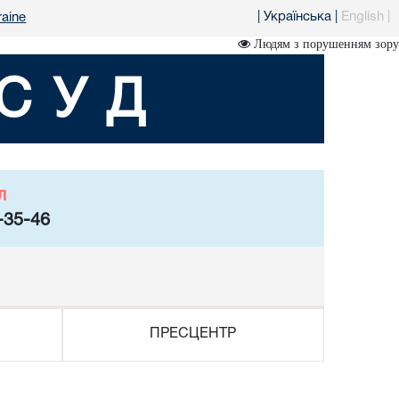
|
Українська
|
English
|
raine
Людям з порушенням зору
СУД
л
-35-46
ПРЕСЦЕНТР