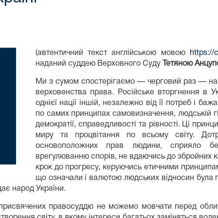
(автентичний текст англійською мовою
https:/
наданий суддею Верховного Суду
Тетяною Анцу
Ми з сумом спостерігаємо — черговий раз — наст
верховенства права. Російське вторгнення в Ук
однієї нації іншій, незалежно від її потреб і ба
по самих принципах самовизначення, людській гід
демократії, справедливості та рівності. Ці прин
миру та процвітання по всьому світу. Дот
основоположних прав людини, сприяло без
врегулюванню спорів, не вдаючись до збройних кон
крок до прогресу, керуючись етичними принципа
що означали і валютою людських відносин була г
дає народ України.
, присвячених правосуддю не можемо мовчати перед обли
творення світу, в якому інтереси багатьох заміняться воле