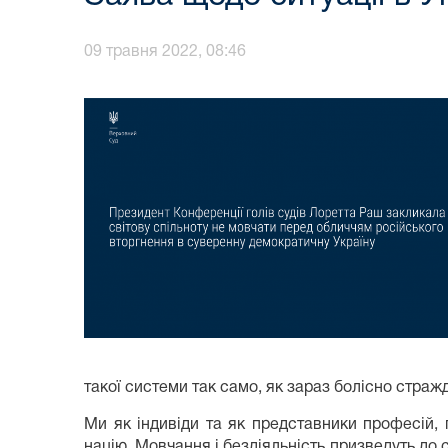
09 травня 2022, 08:46
такої системи так само, як зараз болісно страж
Ми як індивіди та як представники професій
націю. Мовчання і бездіяльність призведуть до с