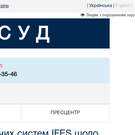
|
Українська
|
English
|
raine
Людям з порушенням зору
СУД
л
-35-46
ПРЕСЦЕНТР
чих систем IFES щодо