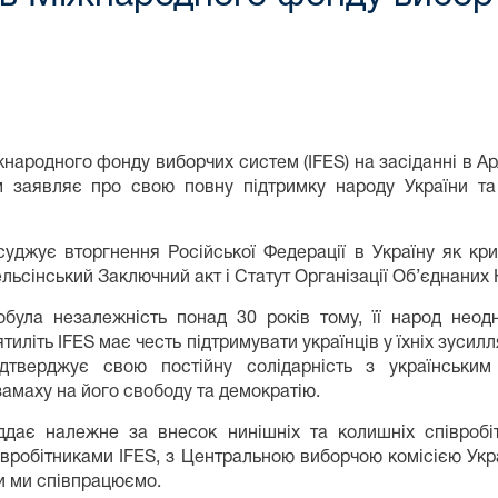
народного фонду виборчих систем (IFES) на засіданні в Ар
 заявляє про свою повну підтримку народу України та с
суджує вторгнення Російської Федерації в Україну як кр
льсінський Заключний акт і Статут Організації Об’єднаних 
обула незалежність понад 30 років тому, її народ неод
тиліть IFES має честь підтримувати українців у їхніх зусил
ідтверджує свою постійну солідарність з українськи
амаху на його свободу та демократію.
ддає належне за внесок нинішніх та колишніх співробіт
півробітниками IFES, з Центральною виборчою комісією Ук
и ми співпрацюємо.