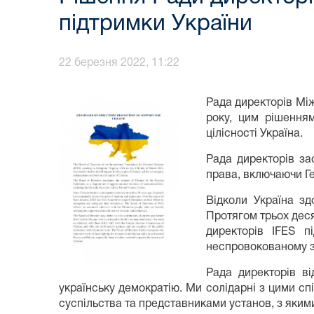
підтримки України
22 березня 2022, 11:22
Рада директорів Між
року, цим рішенням
цілісності Україна.
Рада директорів за
права, включаючи Ге
Відколи Україна зд
Протягом трьох деся
директорів IFES п
неспровокованому з
Рада директорів ві
українську демократію. Ми солідарні з цими с
суспільства та представниками установ, з яким