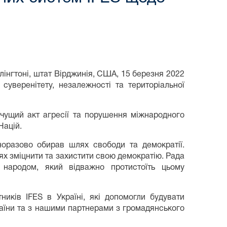
лінгтоні, штат Вірджинія, США, 15 березня 2022
уверенітету, незалежності та територіальної
ичущий акт агресії та порушення міжнародного
Націй.
норазово обирав шлях свободи та демократії.
лях зміцнити та захистити свою демократію. Рада
м народом, який відважно протистоїть цьому
ників IFES в Україні, які допомогли будувати
раїни та з нашими партнерами з громадянського