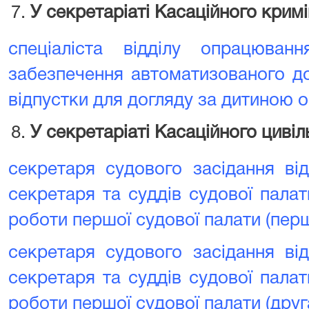
У секретаріаті Касаційного крим
спеціаліста відділу опрацюванн
забезпечення автоматизованого до
відпустки для догляду за дитиною о
У секретаріаті Касаційного цивіл
секретаря судового засідання ві
секретаря та суддів судової пала
роботи першої судової палати (пер
секретаря судового засідання ві
секретаря та суддів судової пала
роботи першої судової палати (друг