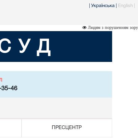
|
Українська
|
English
|
Людям з порушенням зору
СУД
л
-35-46
ПРЕСЦЕНТР