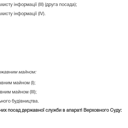
исту інформації (ІІІ) (друга посада);
хисту інформації (ІV).
ержавним майном:
вним майном (І);
ним майном (ІІІ);
ьного будівництва.
них посад державної служби в апараті Верховного Суду: