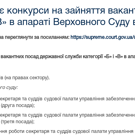
 конкурси на зайняття вакан
«В» в апараті Верховного Суду
на переглянути за посиланням:
https://supreme.court.gov.ua
акантних посад державної служби категорії «Б» і «В» в ап
 (на правах сектору).
го суду:
секретаря та суддів судової палати управління забезпечен
 (друга посада);
секретаря та суддів судової палати управління забезпечен
 (третя посада);
ння роботи секретаря та суддів судової палати управління