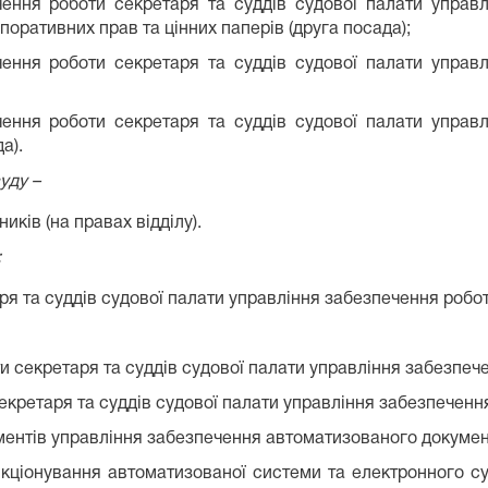
чення роботи секретаря та суддів судової палати управ
оративних прав та цінних паперів (друга посада);
чення роботи секретаря та суддів судової палати управ
чення роботи секретаря та суддів судової палати управ
а).
уду –
ків (на правах відділу).
:
ря та суддів судової палати управління забезпечення робот
и секретаря та суддів судової палати управління забезпече
екретаря та суддів судової палати управління забезпечення
ментів управління забезпечення автоматизованого докумен
ункціонування автоматизованої системи та електронного с