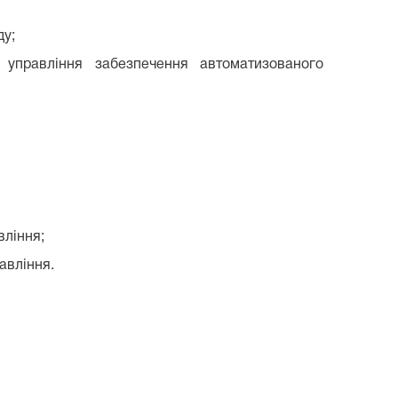
ду;
 управління забезпечення автоматизованого
вління;
авління.