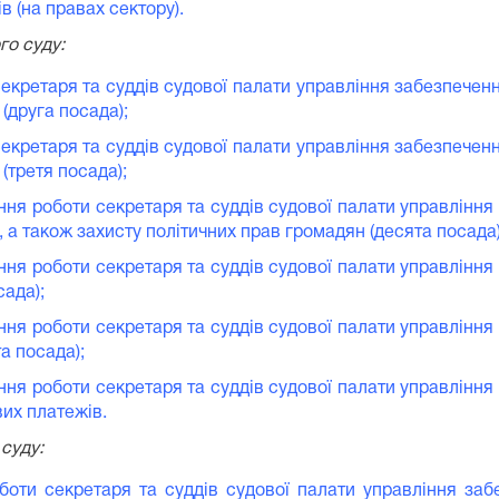
 (на правах сектору).
го суду:
секретаря та суддів судової палати управління забезпечен
 (друга посада);
секретаря та суддів судової палати управління забезпечен
 (третя посада);
ння роботи секретаря та суддів судової палати управління
а також захисту політичних прав громадян (десята посада)
ння роботи секретаря та суддів судової палати управління
сада);
ння роботи секретаря та суддів судової палати управління
а посада);
ння роботи секретаря та суддів судової палати управління
вих платежів.
суду:
оботи секретаря та суддів судової палати управління заб