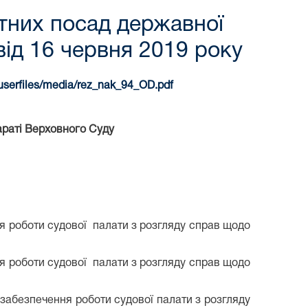
тних посад державної
 від 16 червня 2019 року
/userfiles/media/rez_nak_94_OD.pdf
араті Верховного Суду
ня роботи судової палати з розгляду справ щодо
ня роботи судової палати з розгляду справ щодо
 забезпечення роботи судової палати з розгляду