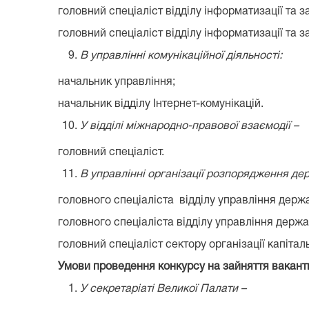
головний спеціаліст відділу інформатизації та зах
головний спеціаліст відділу інформатизації та за
В управлінні комунікаційної діяльності:
начальник управління;
начальник відділу Інтернет-комунікацій.
У відділі міжнародно-правової взаємодії –
головний спеціаліст.
В управлінні організації розпорядження д
головного спеціаліста відділу управління держа
головного спеціаліста відділу управління держав
головний спеціаліст сектору організації капітал
Умови проведення конкурсу на зайняття вакант
У секретаріаті Великої Палати –