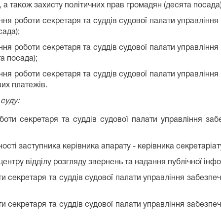
а також захисту політичних прав громадян (десята посада)
ння роботи секретаря та суддів судової палати управління
сада);
ння роботи секретаря та суддів судової палати управління
а посада);
ння роботи секретаря та суддів судової палати управління
вих платежів.
суду:
оботи секретаря та суддів судової палати управління заб
ності заступника керівника апарату - керівника секретаріат
ентру відділу розгляду звернень та надання публічної інфо
ти секретаря та суддів судової палати управління забезпе
ти секретаря та суддів судової палати управління забезпе