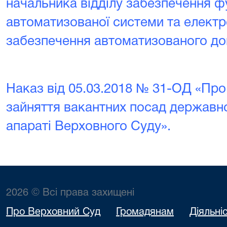
начальника відділу забезпечення ф
автоматизованої системи та електр
забезпечення автоматизованого до
Наказ від 05.03.2018 № 31-ОД «Пр
зайняття вакантних посад державної
апараті Верховного Суду».
2026 © Всі права захищені
Про Верховний Суд
Громадянам
Діяльні