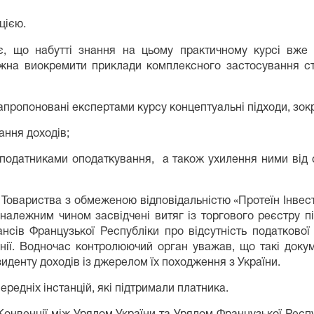
цією.
є, що набутті знання на цьому практичному курсі вже
ожна виокремити приклади комплексного застосування ст
запропоновані експертами курсу концептуальні підходи, зок
ання доходів;
 податниками оподаткування, а також ухилення ними від 
Товариства з обмеженою відповідальністю «Протеїн Інвес
алежним чином засвідчені витяг із торгового реєстру пі
сів Французької Республіки про відсутність податкової 
нії. Водночас контролюючий орган уважав, що такі доку
иденту доходів із джерелом їх походження з України.
редніх інстанцій, які підтримали платника.