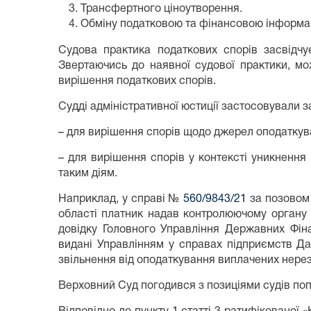
Трансфертного ціноутворення.
Обміну податковою та фінансовою інформа
Судова практика податкових спорів засвідчу
Звертаючись до наявної судової практики, м
вирішення податкових спорів.
Судді адміністративної юстиції застосовували 
– для вирішення спорів щодо джерел оподаткув
– для вирішення спорів у контексті уникнення
таким діям.
Наприклад, у справі №
560/9843/21
за позовом 
області платник надав контролюючому органу н
довідку Головного Управління Державних Фінан
видані Управлінням у справах підприємств Да
звільнення від оподаткування виплачених нерез
Верховний Суд погодився з позиціями судів попе