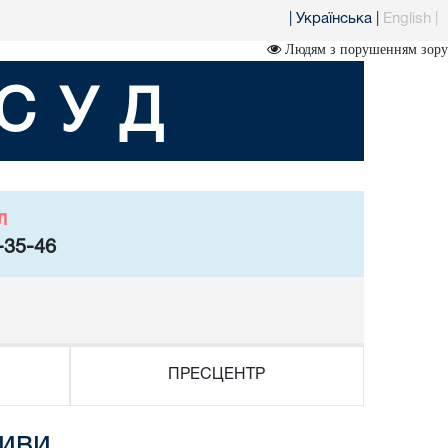
|
Українська
|
English
|
Людям з порушенням зору
СУД
л
-35-46
ПРЕСЦЕНТР
тиви