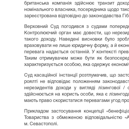
британська компанія здійснює транзит доход
номінального власника, посередника щодо тако
зареєстрована відповідно до законодавства Гіб
Верховний Суд погодився з судами попередні
Контролюючий орган має довести, що нерезид
такого доходу. Наведені висновки було зроб
враховувати не лише юридичну форму, а й економ
перевага надається останній. У контексті пр
Таким отримувачем може бути як безпосереднь
характеризується особою, яка одержує економіч
Суд касаційної інстанції розтлумачив, що заст
роялті не відповідає положенням законодавст
нерезидентів доходи у вигляді лізингової / 
здійснюється на користь особи, яка є лізингод
мають право скористатися перевагами угод про
Прикладом застосування концепції «бенефіц
Товариства з обмеженою відповідальністю «А
м. Севастополі.