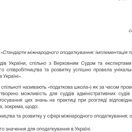
с
«Стандарти міжнародного оподаткування: імплементація та 
ддів України, спільно з Верховним Судом та експертами
ого співробітництва та розвитку успішно провела унікал
 Україні».
 спільноті називають «податкова школа») як за часом пров
створено можливість для суддів адміністративних судів
осування цих знань на практиці при розгляді відповідн
в, зокрема, щодо:
ітництва та розвитку у сфері міжнародного оподаткування;
го значення для оподаткування в Україні.