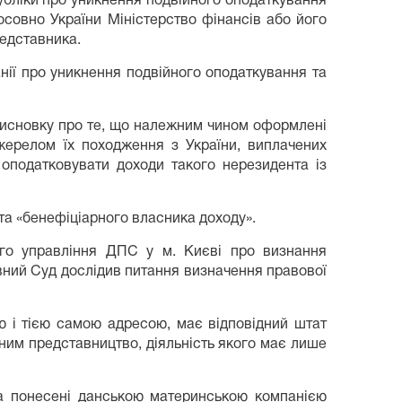
публіки про уникнення подвійного оподаткування
осовно України Міністерство фінансів або його
едставника.
анії про уникнення подвійного оподаткування та
 висновку про те, що належним чином оформлені
джерелом їх походження з України, виплачених
 оподатковувати доходи такого нерезидента із
та «бенефіціарного власника доходу».
го управління ДПС у м. Києві про визнання
вний Суд дослідив питання визначення правової
ю і тією самою адресою, має відповідний штат
йним представництво, діяльність якого має лише
 а понесені данською материнською компанією