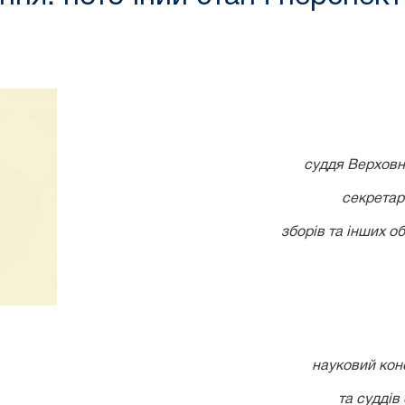
суддя Верховн
секретар
зборів та інших о
науковий кон
та суддів