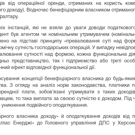
ів від операційної оренди, отриманих на користь ком
го доходу). Водночас бенефіціарним власником отриманого
ралтару.
х інстанцій, які не взяли до уваги доводи податкового
ент був агентом чи номінальним утримувачем (номіналь
лено на підставі принципу «превалювання суті над фо
ічну сутність господарських операцій. У випадку невідпов
евалювання сутності над формою, кожна функціональна дія
о представництво, так і підприємство або треті особи
ний ефект відповідної функціональної дії.
осування концепції бенефіціарного власника до будь-яких 
ва. З огляду на аналіз норм законодавства, платники 
орендної плати, зобов’язані утримувати з таких доход
авцем, то така виплата за своєю сутністю є доходом. Під
 уникнення подвійного оподаткування.
іарного власника доходу» й оподаткування доходів ві
тлас Енерджі» до Головного управління ДПС у Херсонс