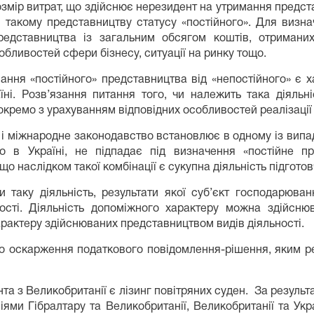
мір витрат, що здійснює нерезидент на утримання предста
 такому представництву статусу «постійного». Для визнач
редставництва із загальним обсягом коштів, отриманих
собливостей сфери бізнесу, ситуації на ринку тощо.
ання «постійного» представництва від «непостійного» є х
аїні. Розв’язання питання того, чи належить така діяльні
ремо з урахуванням відповідних особливостей реалізації т
 і міжнародне законодавство встановлює в одному із випад
о в Україні, не підпадає під визначення «постійне пр
що наслідком такої комбінації є сукупна діяльність підгото
и таку діяльність, результати якої суб’єкт господарюв
сті. Діяльність допоміжного характеру можна здійснюва
рактеру здійснюваних представництвом видів діяльності.
 оскарження податкового повідомлення-рішення, яким ре
а з Великобританії є лізинг повітряних суден. За результ
іями Гібралтару та Великобританії, Великобританії та Ук