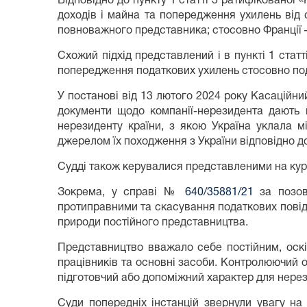
Відповідно до пункту 1 статті 3 ратифікованої
доходів і майна та попередження ухилень від 
повноважного представника; стосовно Франції 
Схожий підхід представлений і в пункті 1 стат
попередження податкових ухилень стосовно пода
У постанові від 13 лютого 2024 року Касаційн
документи щодо компанії-нерезидента дають п
нерезиденту країни, з якою Україна уклала м
джерелом їх походження з України відповідно д
Судді також керувалися представленими на курс
Зокрема, у справі №
640/35881/21
за позов
протиправними та скасування податкових повід
природи постійного представництва.
Представництво вважало себе постійним, оскі
працівників та основні засоби. Контролюючий о
підготовчий або допоміжний характер для нере
Суди попередніх інстанцій звернули увагу н