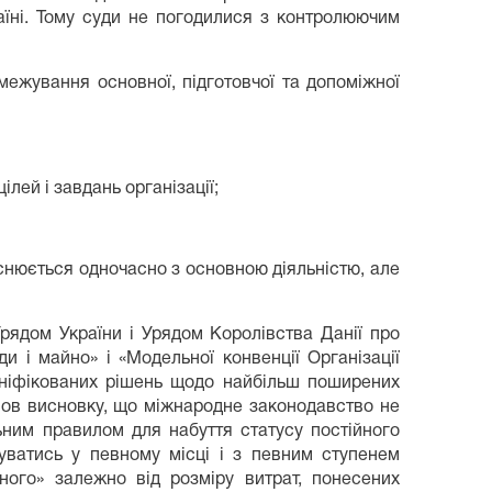
аїні. Тому суди не погодилися з контролюючим
межування основної, підготовчої та допоміжної
лей і завдань організації;
йснюється одночасно з основною діяльністю, але
рядом України і Урядом Королівства Данії про
 і майно» і «Модельної конвенції Організації
 уніфікованих рішень щодо найбільш поширених
шов висновку, що міжнародне законодавство не
ьним правилом для набуття статусу постійного
вуватись у певному місці і з певним ступенем
ного» залежно від розміру витрат, понесених