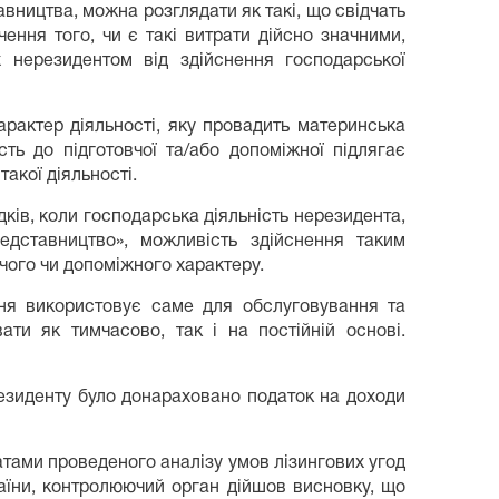
вництва, можна розглядати як такі, що свідчать
ення того, чи є такі витрати дійсно значними,
 нерезидентом від здійснення господарської
арактер діяльності, яку провадить материнська
сть до підготовчої та/або допоміжної підлягає
акої діяльності.
ків, коли господарська діяльність нерезидента,
едставництво», можливість здійснення таким
вчого чи допоміжного характеру.
ання використовує саме для обслуговування та
ти як тимчасово, так і на постійній основі.
зиденту було донараховано податок на доходи
атами проведеного аналізу умов лізингових угод
раїни, контролюючий орган дійшов висновку, що