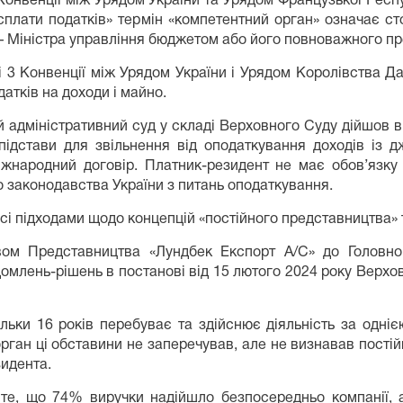
 «Конвенції між Урядом України та Урядом Французької Рес
сплати податків» термін «компетентний орган» означає ст
– Міністра управління бюджетом або його повноважного пр
ті 3 Конвенції між Урядом України і Урядом Королівства Д
тків на доходи і майно.
ий адміністративний суд у складі Верховного Суду дійшов
ідстави для звільнення від оподаткування доходів із 
іжнародний договір. Платник-резидент не має обов’язку
о законодавства України з питань оподаткування.
і підходами щодо концепцій «постійного представництва» 
ом Представництва «Лундбек Експорт А/С» до Головно
омлень-рішень в постанові від 15 лютого 2024 року Верхо
льки 16 років перебуває та здійснює діяльність за одніє
рган ці обставини не заперечував, але не визнавав пості
зидента.
а те, що 74% виручки надійшло безпосередньо компанії,