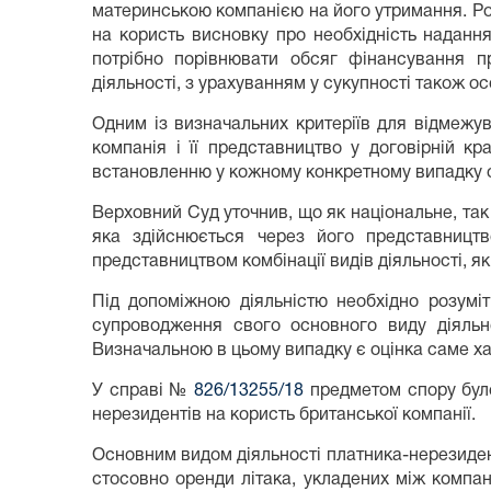
материнською компанією на його утримання. Роз
на користь висновку про необхідність надання
потрібно порівнювати обсяг фінансування п
діяльності, з урахуванням у сукупності також о
Одним із визначальних критеріїв для відмежув
компанія і її представництво у договірній кр
встановленню у кожному конкретному випадку ок
Верховний Суд уточнив, що як національне, так
яка здійснюється через його представництв
представництвом комбінації видів діяльності, як
Під допоміжною діяльністю необхідно розуміт
супроводження свого основного виду діяльно
Визначальною в цьому випадку є оцінка саме ха
У справі №
826/13255/18
предметом спору було
нерезидентів на користь британської компанії.
Основним видом діяльності платника-нерезидент
стосовно оренди літака, укладених між компан