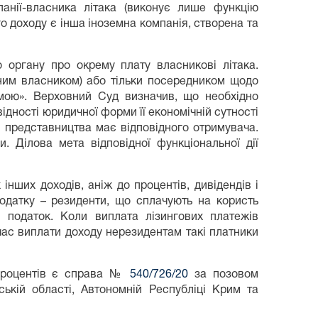
панії-власника літака (виконує лише функцію
 доходу є інша іноземна компанія, створена та
 органу про окрему плату власникові літака.
ним власником) або тільки посередником щодо
рмою». Верховний Суд визначив, що необхідно
ідності юридичної форми її економічній сутності
 представництва має відповідного отримувача.
. Ділова мета відповідної функціональної дії
інших доходів, аніж до процентів, дивідендів і
податку – резиденти, що сплачують на користь
ів податок. Коли виплата лізингових платежів
 час виплати доходу нерезидентам такі платники
д процентів є справа №
540/726/20
за позовом
ькій області, Автономній Республіці Крим та