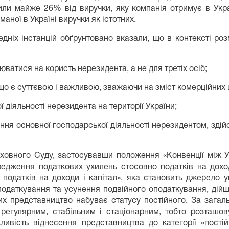
ли майже 26% від виручки, яку компанія отримує в Укр
маної в Україні виручки як істотних.
ніх інстанцій обґрунтовано вказали, що в контексті роз
юватися на користь нерезидента, а не для третіх осіб;
о є суттєвою і важливою, зважаючи на зміст комерційних ці
ї діяльності нерезидента на території України;
ння основної господарської діяльності нерезидентом, зді
рховного Суду, застосувавши положення «Конвенції між У
едження податкових ухилень стосовно податків на доходи
о податків на доходи і капітал», яка становить джерело
оподаткування та усунення подвійного оподаткування, дій
ких представництво набуває статусу постійного. За загал
регулярним, стабільним і стаціонарним, тобто розташо
ивість віднесення представництва до категорії «постій