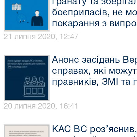
гранату та зберіга
боєприпасів, не мо
покарання з випр
21 липня 2020, 12:47
Анонс засідань Ве
справах, які можут
правників, ЗМІ та 
20 липня 2020, 16:41
КАС ВС роз’яснив,