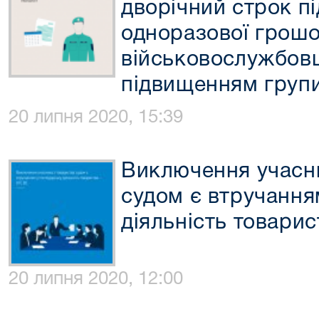
дворічний строк п
одноразової грошо
військовослужбовц
підвищенням групи
20 липня 2020, 15:39
Виключення учасни
судом є втручання
діяльність товари
20 липня 2020, 12:00