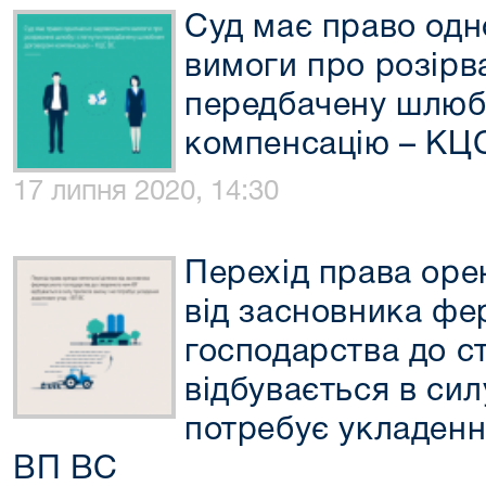
Суд має право одн
вимоги про розірв
передбачену шлюб
компенсацію – КЦ
17 липня 2020, 14:30
Перехід права оре
від засновника ф
господарства до с
відбувається в сил
потребує укладенн
ВП ВС