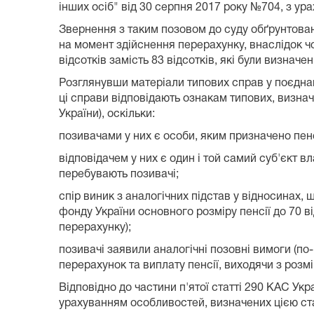
інших осіб" від 30 серпня 2017 року №704, з ур
Звернення з таким позовом до суду обґрунтован
на момент здійснення перерахунку, внаслідок ч
відсотків замість 83 відсотків, які були визначен
Розглянувши матеріали типових справ у поєднан
ці справи відповідають ознакам типових, визнач
України), оскільки:
позивачами у них є особи, яким призначено пенс
відповідачем у них є один і той самий суб'єкт 
перебувають позивачі;
спір виник з аналогічних підстав у відносинах
фонду України основного розміру пенсії до 70 ві
перерахунку);
позивачі заявили аналогічні позовні вимоги (по-
перерахунок та виплату пенсії, виходячи з розм
Відповідно до частини п'ятої статті 290 КАС У
урахуванням особливостей, визначених цією ст