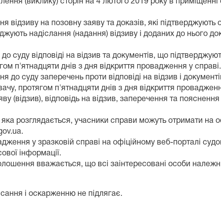
ення (виклику) сторін на 4 лютого 2019 року в приміщенні с
ня відзиву на позовну заяву та доказів, які підтверджують
рджують надіслання (надання) відзиву і доданих до нього док
о суду відповіді на відзив та документів, що підтверджують
ягом п'ятнадцяти днів з дня відкриття провадження у справі.
ня до суду заперечень проти відповіді на відзив і документ
вачу, протягом п'ятнадцяти днів з дня відкриття провадженн
ву (відзив), відповідь на відзив, заперечення та пояснення
, яка розглядається, учасники справи можуть отримати на о
gov.ua.
дження у зразковій справі на офіційному веб-порталі судов
ової інформації.
олошення вважається, що всі заінтересовані особи належн
исання і оскарженню не підлягає.