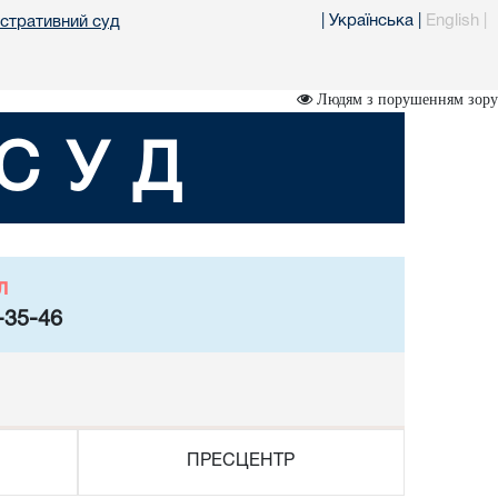
|
Українська
|
English
|
істративний суд
Людям з порушенням зору
СУД
л
-35-46
ПРЕСЦЕНТР