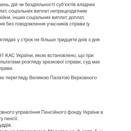
нь, дій чи бездіяльності суб'єктів владних
лат, соціальних виплат непрацездатним
йни, інших соціальних виплат, доплат,
ня без повідомлення учасників справи (у
зглядає у строк не більше тридцяти днів з дня
291 КАС України, якою встановлено, що при
ультатами розгляду зразкової справи, суд має
прави.
ягає перегляду Великою Палатою Верховного
овного управління Пенсійного фонду України в
 пенсії.
уддів.