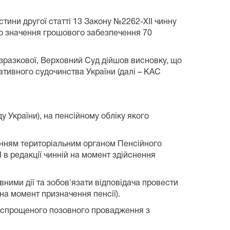
тини другої статті 13 Закону №2262-ХІІ чинну
го значення грошового забезпечення 70
 зразкової, Верховний Суд дійшов висновку, що
ативного судочинства України (далі – КАС
у України), на пенсійному обліку якого
шенням територіальним органом Пенсійного
І в редакції чинній на момент здійснення
вними дії та зобов'язати відповідача провести
 на момент призначення пенсії).
ми спрощеного позовного провадження з