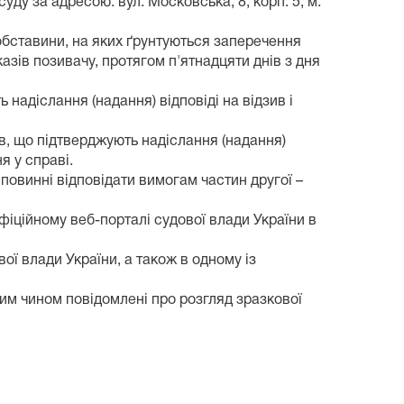
уду за адресою: вул. Московська, 8, корп. 5, м.
 обставини, на яких ґрунтуються заперечення
азів позивачу, протягом п'ятнадцяти днів з дня
 надіслання (надання) відповіді на відзив і
ів, що підтверджують надіслання (надання)
я у справі.
 повинні відповідати вимогам частин другої –
фіційному веб-порталі судової влади України в
ої влади України, а також в одному із
им чином повідомлені про розгляд зразкової