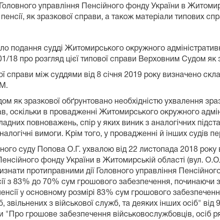
оловного управління Пенсійного фонду України в Житомирс
пенсії, як зразкової справи, а також матеріали типових спр
шло подання судді Житомирського окружного адміністративн
1/18 про розгляд цієї типової справи Верховним Судом як 
справи між суддями від 8 січня 2019 року визначено склад 
М.
дом як зразкової обґрунтовано необхідністю ухвалення зр
рав, оскільки в провадженні Житомирського окружного адмі
 владних повноважень, спір у яких виник з аналогічних підс
налогічні вимоги. Крім того, у провадженні й інших судів 
ого суду Попова О.Г. ухвалою від 22 листопада 2018 року 
енсійного фонду України в Житомирській області (вул. О.
изнати протиправними дії Головного управління Пенсійног
ї з 83% до 70% сум грошового забезпечення, починаючи з 1
енсії у основному розмірі 83% сум грошового забезпечення
 звільнених з військової служб, та деяких інших осіб" від 9
їни "Про грошове забезпечення військовослужбовців, осіб р