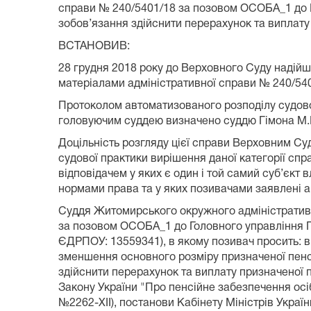
справи № 240/5401/18 за позовом ОСОБА_1 до Г
зобов’язання здійснити перерахунок та виплату 
ВСТАНОВИВ:
28 грудня 2018 року до Верховного Суду надій
матеріалами адміністративної справи № 240/540
Протоколом автоматизованого розподілу судової 
головуючим суддею визначено суддю Гімона М.
Доцільність розгляду цієї справи Верховним Су
судової практики вирішення даної категорії сп
відповідачем у яких є один і той самий суб’єкт
нормами права та у яких позивачами заявлені а
Суддя Житомирського окружного адміністративн
за позовом ОСОБА_1 до Головного управління П
ЄДРПОУ: 13559341), в якому позивач просить: в
зменшення основного розміру призначеної пенсі
здійснити перерахунок та виплату призначеної п
Закону України "Про пенсійне забезпечення осіб,
№2262-ХІІ), постанови Кабінету Міністрів Укра