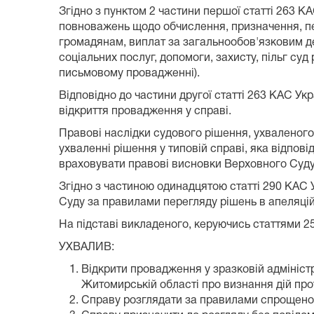
Згідно з пунктом 2 частини першої статті 263 К
повноважень щодо обчислення, призначення, пе
громадянам, виплат за загальнообов'язковим де
соціальних послуг, допомоги, захисту, пільг с
письмовому провадженні).
Відповідно до частини другої статті 263 КАС Укр
відкриття провадження у справі.
Правові наслідки судового рішення, ухваленого
ухваленні рішення у типовій справі, яка відпов
враховувати правові висновки Верховного Суду,
Згідно з частиною одинадцятою статті 290 КАС
Суду за правилами перегляду рішень в апеляці
На підставі викладеного, керуючись статтями 25
УХВАЛИВ:
Відкрити провадження у зразковій адмініст
Житомирській області про визнання дій про
Справу розглядати за правилами спрощеного