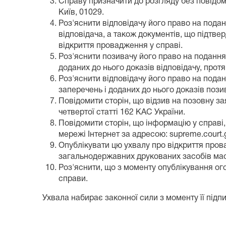
Справу призначити до розгляду без повідомл
Київ, 01029.
Роз'яснити відповідачу його право на подан
відповідача, а також документів, що підтве
відкриття провадження у справі.
Роз'яснити позивачу його право на подання д
доданих до нього доказів відповідачу, прот
Роз'яснити відповідачу його право на подан
заперечень і доданих до нього доказів пози
Повідомити сторін, що відзив на позовну зая
четвертої статті 162 КАС України.
Повідомити сторін, що інформацію у справі
мережі Інтернет за адресою: supreme.court.
Опублікувати цю ухвалу про відкриття прова
загальнодержавних друкованих засобів мас
Роз'яснити, що з моменту опублікування ог
справи.
Ухвала набирає законної сили з моменту її підп