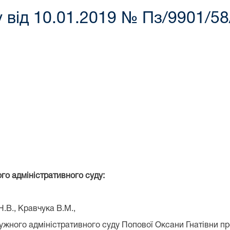
 від 10.01.2019 № Пз/9901/58
ого адміністративного суду:
.В., Кравчука В.М.,
жного адміністративного суду Попової Оксани Гнатівни пр