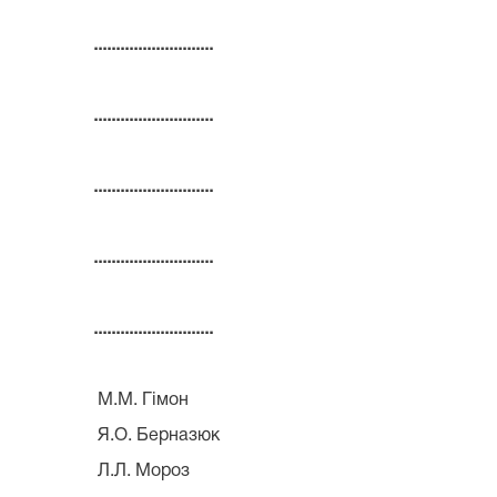
...........................
...........................
...........................
...........................
...........................
М.М. Гімон
Я.О. Берназюк
Л.Л. Мороз