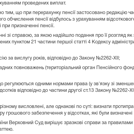
ахуванням проведених виплат.
о тим, що при перерахунку пенсії застосовано редакцію час
ого обчислення пенсії відбулось з урахуванням відсотково
і при призначенні пенсії.
ні зі справою, за якою надійшло подання про її розгляд як
ених пунктом 21 частини першої статті 4 Кодексу адміністр
ію за вислугу років, відповідно до Закону №2262-ХІІ;
владних повноважень (територіальний орган Пенсійного фонд
, що регулюються одними нормами права (у зв'язку зі змен
дсотків відповідно до частини другої ст.13 Закону №2262-ХІ
різному висловлені, але однакові по суті: визнати протипра
іру грошового забезпечення у відсотках, які були визначені
країни Верховний Суд вирішує зразкові справи за правила
аттею.