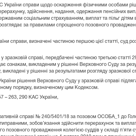
АС України справи щодо оскарження фізичними особами ріше
рерахунку, здійснення, надання, одержання пенсійних вип
ржавним соціальним страхуванням, виплат та пільг дітям ві
уд розглядає за правилами спрощеного позовного проваджен
аїни справи, визначені частиною першою цієї статті, суд ро
 у зразковій справі, передбачені частиною третьою статті 
ідає ознакам, викладеним у рішенні Верховного Суду за рез
 викладені у рішенні за результатами розгляду зразкової с
 України рішення Верховного Суду у зразковій справі підл
йному порядку, визначеному цим Кодексом.
7 – 263, 290 КАС України,
ративній справі № 240/5401/18 за позовом ОСОБА_1 до Гол
типравними, зобов’язання здійснити перерахунок та виплату
 позовного провадження колегією суддів у складі п'яти с