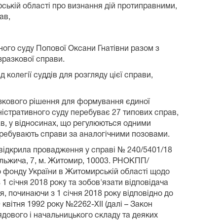
ькій області про визнання дій протиправними,
ав,
ого суду Попової Оксани Гнатівни разом з
зразкової справи.
колегії суддів для розгляду цієї справи,
азкового рішення для формування єдиної
ністративного суду перебуває 27 типових справ,
тав, у відносинах, що регулюються одними
перебувають справи за аналогічними позовами.
відкрила провадження у справі № 240/5401/18
Ольжича, 7, м. Житомир, 10003. РНОКПП/
о фонду України в Житомирській області щодо
 січня 2018 року та зобов'язати відповідача
, починаючи з 1 січня 2018 року відповідно до
 квітня 1992 року №2262-ХІІ (далі – Закон
ядового і начальницького складу та деяких