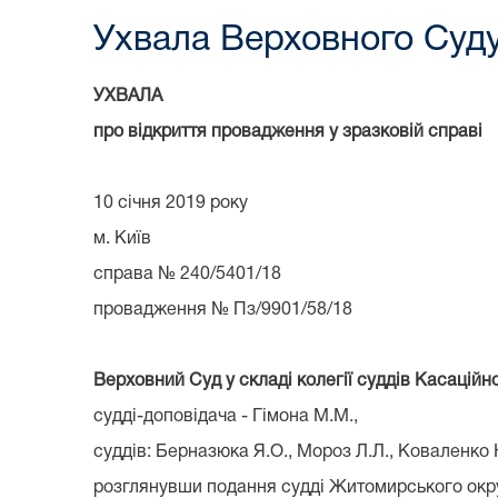
Ухвала Верховного Суду
УХВАЛА
про відкриття провадження у зразковій справі
10 січня 2019 року
м. Київ
справа № 240/5401/18
провадження № Пз/9901/58/18
Верховний Суд у складі колегії суддів Касаційн
судді-доповідача - Гімона М.М.,
суддів: Берназюка Я.О., Мороз Л.Л., Коваленко Н
розглянувши подання судді Житомирського окру