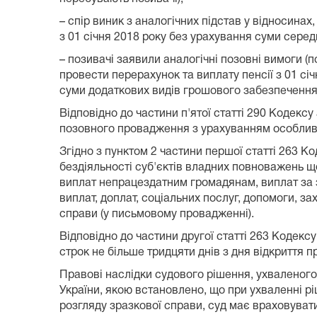
– спір виник з аналогічних підстав у відносина
з 01 січня 2018 року без урахування суми сере
– позивачі заявили аналогічні позовні вимоги (п
провести перерахунок та виплату пенсії з 01 сі
суми додаткових видів грошового забезпечення
Відповідно до частини п'ятої статті 290 Кодек
позовного провадження з урахуванням особливо
Згідно з пунктом 2 частини першої статті 263 
бездіяльності суб'єктів владних повноважень щ
виплат непрацездатним громадянам, виплат за з
виплат, доплат, соціальних послуг, допомоги, 
справи (у письмовому провадженні).
Відповідно до частини другої статті 263 Кодекс
строк не більше тридцяти днів з дня відкриття 
Правові наслідки судового рішення, ухваленого
України, якою встановлено, що при ухваленні рі
розгляду зразкової справи, суд має враховувати