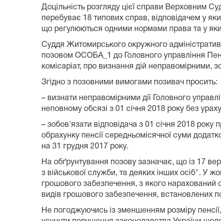
Доцільність розгляду цієї справи Верховним Су
перебуває 18 типових справ, відповідачем у яких
що регулюються одними нормами права та у яки
Суддя Житомирського окружного адміністративно
позовом ОСОБА_1 до Головного управління Пенс
комісаріат, про визнання дій неправомірними, з
Згідно з позовними вимогами позивач просить:
– визнати неправомірними дії Головного управл
неповному обсязі з 01 січня 2018 року без ура
– зобов'язати відповідача з 01 січня 2018 року
обрахунку пенсії середньомісячної суми додатк
на 31 грудня 2017 року.
На обґрунтування позову зазначає, що із 17 вер
з військової служби, та деяких інших осіб". У ж
грошового забезпечення, з якого нарахований о
видів грошового забезпечення, встановлених поз
Не погоджуючись із зменшенням розміру пенсії