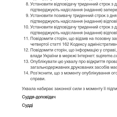
Установити відповідачу триденний строк з д
підтверджують надіслання (надання) запереч
Установити позивачу триденний строк з дня 
підтверджують надіслання (надання) відповіді
Установити відповідачу триденний строк з д
підтверджують надіслання (надання) відповід
Повідомити сторін, що відзив на позовну зая
четвертої статті 162 Кодексу адміністратив
Повідомити сторін, що інформацію у справі
влади України в мережі Інтернет: supreme.co
Опублікувати цю ухвалу про відкриття прова
загальнодержавних друкованих засобів мас
Роз'яснити, що з моменту опублікування ог
справи.
Ухвала набирає законної сили з моменту її підп
Суддя-доповідач
Судді