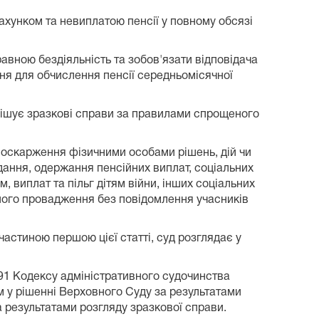
рахунком та невиплатою пенсії у повному обсязі
равною бездіяльність та зобов'язати відповідача
ння для обчислення пенсії середньомісячної
ирішує зразкові справи за правилами спрощеного
о оскарження фізичними особами рішень, дій чи
дання, одержання пенсійних виплат, соціальних
виплат та пільг дітям війни, інших соціальних
вного провадження без повідомлення учасників
частиною першою цієї статті, суд розглядає у
291 Кодексу адміністративного судочинства
им у рішенні Верховного Суду за результатами
а результатами розгляду зразкової справи.