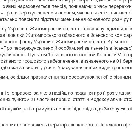
нарахування пенсії в меншому розмірі та здійснити перер
 з яких нараховується пенсія, починаючи з часу перераху
 «Про перерахунок пенсій особам, які звільнені з військово
детально пояснити підстави зменшення основного розміру п
нду України в Житомирській області – позивачу відмовило 
аві довідки Житомирського обласного військового комісаріат
сійного фонду України в Житомирській області. Крім того, 
 «Про перерахунок пенсій особам, які звільнені з військово
хунок пенсії. Пунктом 1 вказаної постанови Кабінету Мініс
овленого грошового забезпечення, визначеного на 01 бере
надбавка за вислугу років. Урахування інших видів грошов
ими, оскільки призначення та перерахунок пенсії є різними
ні зі справою, за якою надійшло подання про її розгляд як
ених пунктом 21 частини першої статті 4 Кодексу адміністр
вої служби, які отримують пенсію відповідно до Закону Укр
т владних повноважень (територіальний орган Пенсійного фо