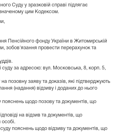
ного Суду у зразковій справі підлягає
изначеному цим Кодексом.
ни,
іння Пенсійного фонду України в Житомирській
ми, зобов'язання провести перерахунок та
уддів.
суду за адресою: вул. Московська, 8, корп. 5,
 на позовну заяву та доказів, які підтверджують
ання (надання) відзиву і доданих до нього
ду пояснень щодо позову та документів, що
дповіді на відзив та документів, що
 особі.
 суду пояснень щодо відзиву та документів, що