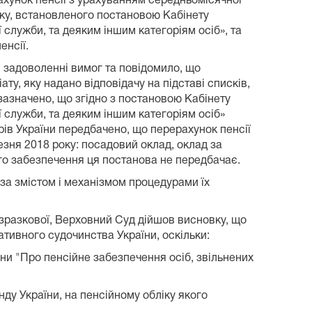
ахунок пенсії з урахуванням середньомісячної
нку, встановленого постановою Кабінету
ї служби, та деяким іншим категоріям осіб», та
енсії.
в задоволенні вимог та повідомило, що
у, яку надано відповідачу на підставі списків,
зазначено, що згідно з постановою Кабінету
ї служби, та деяким іншим категоріям осіб»
трів України передбачено, що перерахунок пенсії
зня 2018 року: посадовий оклад, оклад за
ого забезпечення ця постанова не передбачає.
 за змістом і механізмом процедурами їх
 зразкової, Верховний Суд дійшов висновку, що
ативного судочинства України, оскільки:
аїни "Про пенсійне забезпечення осіб, звільнених
нду України, на пенсійному обліку якого