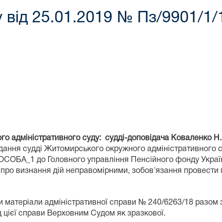
 від 25.01.2019 № Пз/9901/1/
го адміністративного суду: судді-доповідача Коваленко Н.В.
ання судді Житомирського окружного адміністративного с
 ОСОБА_1 до Головного управління Пенсійного фонду Україн
про визнання дій неправомірними, зобов'язання провести п
ли матеріали адміністративної справи № 240/6263/18 разо
д цієї справи Верховним Судом як зразкової.