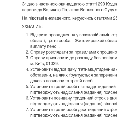
Згідно з частиною одинадцятою статті 290 Коде
перегляду Великою Палатою Верховного Суду з
На підставі викладеного, керуючись статтями 25
УХВАЛИВ:
Відкрити провадження у зразковій адмініс
області, третя особа – Житомирський облас
виплату пенсії.
Справу розглядати за правилами спрощеного
Справу призначити до розгляду без повідомл
м. Київ, 01029.
Установити відповідачу п’ятнадцятиденний с
обставини, на яких ґрунтуються заперечення
доказів позивачу та третій особі.
Установити третій особі п’ятнадцятиденний 
підтверджують надіслання (надання) пояснен
Установити позивачу триденний строк з дня 
підтверджують надіслання (надання) відповіді
Установити третій особі десятиденний стро
підтверджують надіслання (надання) пояснен