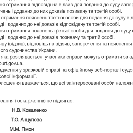
ня отримання відповіді на відзив для подання до суду запер
ень і доданих до них доказів позивачу та третій особі.
отримання пояснень третьої особи для подання до суду від
 і доданих до неї доказів відповідачу та третій особі.
ня отримання пояснень третьої особи для подання до суду в
і і доданих до неї доказів позивачу та третій особі.
ву (відзив), відповідь на відзив, заперечення та пояснення
ного судочинства України.
, яка розглядається, учасники справи можуть отримати за 
urt.gov.ua.
дження у зразковій справі на офіційному веб-порталі судов
ової інформації.
олошення вважається, що всі заінтересовані особи належн
исання і оскарженню не підлягає.
Н.В. Коваленко
Т.О. Анцупова
М.М. Гімон