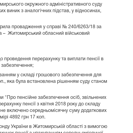
омирського окружного адміністративного суду
их виник з аналогічних підстав, у відносинах,
крила провадження у справі № 240/6263/18 за
ба – Житомирський обласний військовий
о проведення перерахунку та виплати пенсії в
о забезпечення;
хуванням у складі грошового забезпечення для
оп., яка була встановлена рішенням суду станом
ни "Про пенсійне забезпечення осіб, звільнених
ерахунку пенсії з квітня 2018 року до складу
у, не включено середньомісячну суму додаткових
ірі 4892 грн 17 коп.
онду України в Житомирській області з вимогою