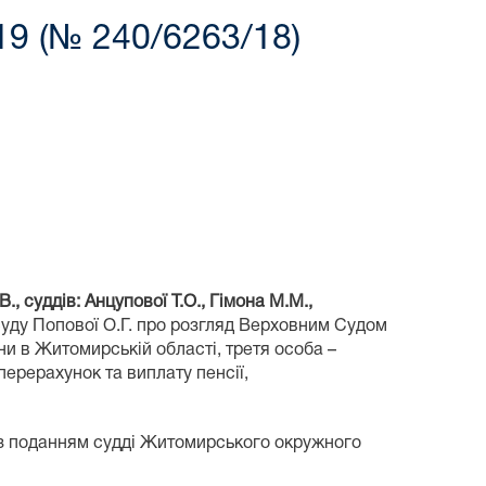
19 (№ 240/6263/18)
, суддів: Анцупової Т.О., Гімона М.М.,
уду Попової О.Г. про розгляд Верховним Судом
и в Житомирській області, третя особа –
ерерахунок та виплату пенсії,
м з поданням судді Житомирського окружного