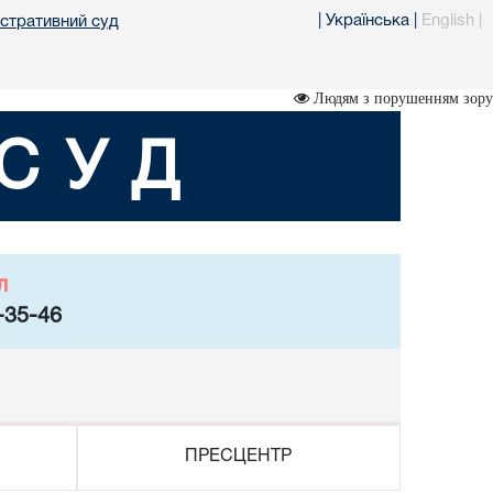
|
Українська
|
English
|
істративний суд
Людям з порушенням зору
СУД
л
-35-46
ПРЕСЦЕНТР