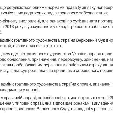
х, що регулюються одними нормами права (у зв'язку непере
дньомісячних додаткових видів грошового забезпечення);
о-різному висловлені, але однакові по суті: визнати протип
чня 2018 року з урахуванням у складі грошового забезпече
).
су адміністративного судочинства України Верховний Суд в
стей, визначених цією статтею.
Кодексу адміністративного судочинства України справи щод
одо обчислення, призначення, перерахунку, здійснення, на
агальнообов'язковим державним соціальним страхуванням, 
захисту, пільг суд розглядає за правилами спрощеного позо
у адміністративного судочинства України справи, визначені 
провадження у справі.
 у зразковій справі, передбачені частиною третьою статті 
шення у типовій справі, яка відповідає ознакам, викладен
 правові висновки Верховного Суду, викладені у рішенні з