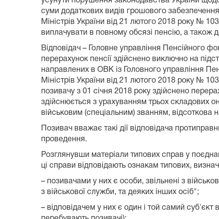
усунути порушення законодавства України щодо 
суми додаткових видів грошового забезпечення,
Міністрів України від 21 лютого 2018 року № 103
виплачувати в повному обсязі пенсію, а також 
Відповідач – Головне управління Пенсійного фо
перерахунок пенсії здійснено виключно на підст
направлених в ОВК із Головного управління Пен
Міністрів України від 21 лютого 2018 року № 103
позивачу з 01 січня 2018 року здійснено перера
здійснюється з урахуванням трьох складових он
військовим (спеціальним) званням, відсоткова 
Позивач вважає такі дії відповідача протиправн
проведення.
Розглянувши матеріали типових справ у поєднан
ці справи відповідають ознакам типових, визнач
– позивачами у них є особи, звільнені з військо
з військової служби, та деяких інших осіб";
– відповідачем у них є один і той самий суб'єк
перебувають позивачі);