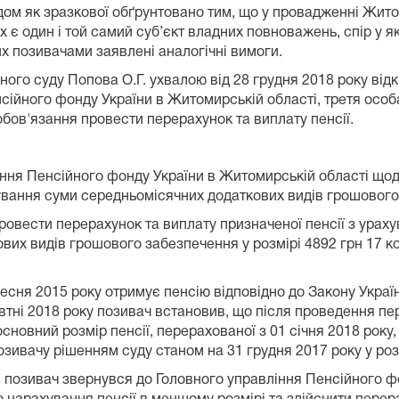
дом як зразкової обґрунтовано тим, що у провадженні Жит
 є один і той самий суб’єкт владних повноважень, спір у як
х позивачами заявлені аналогічні вимоги.
го суду Попова О.Г. ухвалою від 28 грудня 2018 року від
ійного фонду України в Житомирській області, третя осо
обов'язання провести перерахунок та виплату пенсії.
іння Пенсійного фонду України в Житомирській області щод
хування суми середньомісячних додаткових видів грошовог
 провести перерахунок та виплату призначеної пенсії з ура
ових видів грошового забезпечення у розмірі 4892 грн 17 к
есня 2015 року отримує пенсію відповідно до Закону Украї
овтні 2018 року позивач встановив, що після проведення пер
сновний розмір пенсії, перерахованої з 01 січня 2018 рок
ивачу рішенням суду станом на 31 грудня 2017 року у розм
, позивач звернувся до Головного управління Пенсійного ф