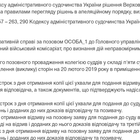
ксу адміністративного судочинства України рішення Верхов
а правилами перегляду рішень в апеляційному порядку, в
7 – 263, 290 Кодексу адміністративного судочинства Украї
тративній справі за позовом ОСОБА_1 до Головного управл
ний військовий комісаріат, про визнання дій неправомірни
 позовного провадження колегією суддів у складі п'яти с
ення (виклику) сторін на 20 лютого 2019 року в приміщенні 
трок з дня отримання копії цієї ухвали для подання відзиву
 відповідача, а також документів, що підтверджують надісл
строк з дня отримання копії цієї ухвали для подання до су
ь і доданих до них доказів відповідачу та позивачу.
отримання відзиву на позовну заяву для подання до суду ві
 на відзив і доданих до нього доказів відповідачу та третій
к з дня отримання відзиву на позовну заяву для подання до
ь і доданих до них доказів відповідачу та позивачу.