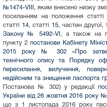
№1474-VIII
, яким внесено низку зм
посиланням на положення статт
статті
14
, статті
15
, частин другої,
Закону № 5492-VI
, а також на 
пункту 2
постанови Кабінету Мініст
2015 року № 302 «Про затвер
технічного опису та Порядку офо
пересилання, вилучення, повер
недійсним та знищення паспорта г
Постанова № 302) у редакції
по
України від 26 жовтня 2016 року №
що з 1 листопада 2016 року пас