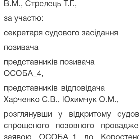
В.М., Стрелець Т.Г.,
за участю:
секретаря судового засіданн
позивача ОСО
представників позивача
ОСОБА_4,
представників відпові
Харченко С.В., Юхимчук О.М.,
розглянувши у відкритому судов
спрощеного позовного провадж
заявою ОСОБА_1 до Коростенсь