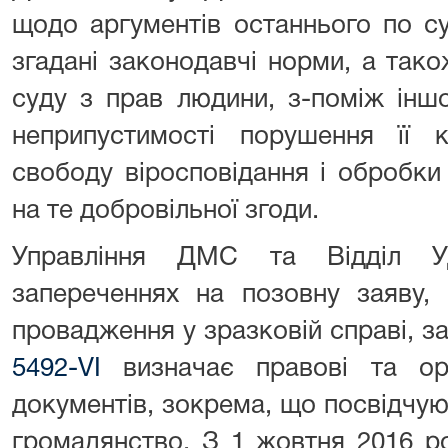
щодо аргументів останнього по су
згадані законодавчі норми, а так
суду з прав людини, з-поміж інш
неприпустимості порушення її к
свободу віросповідання і обробки
на те добровільної згоди.
Управління ДМС та Відділ У
запереченнях на позовну заяву,
провадження у зразковій справі, з
5492-VI
визначає правові та орга
документів, зокрема, що посвідчу
громадянство. З 1 жовтня 2016 р