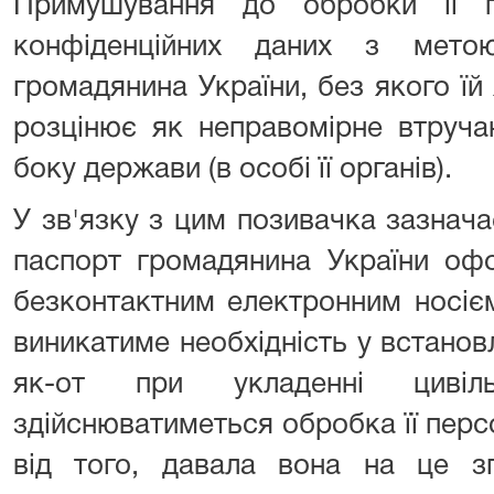
Примушування до обробки її п
конфіденційних даних з мето
громадянина України, без якого їй 
розцінює як неправомірне втруча
боку держави (в особі її органів).
У зв'язку з цим позивачка зазначає
паспорт громадянина України офо
безконтактним електронним носієм
виникатиме необхідність у встановле
як-от при укладенні цивільн
здійснюватиметься обробка її пер
від того, давала вона на це з