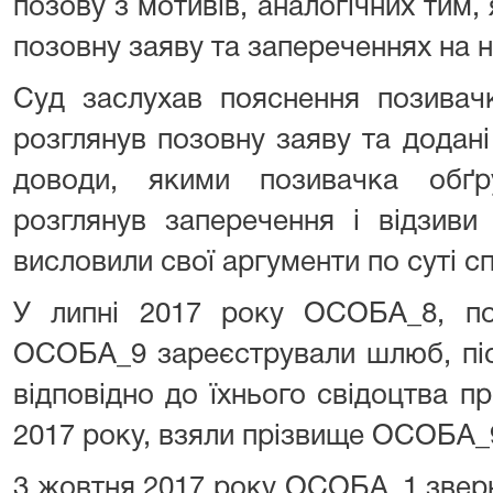
позову з мотивів, аналогічних тим, 
позовну заяву та запереченнях на н
Суд заслухав пояснення позивачк
розглянув позовну заяву та додані 
доводи, якими позивачка обґр
розглянув заперечення і відзиви 
висловили свої аргументи по суті сп
У липні 2017 року ОСОБА_8, поз
ОСОБА_9 зареєстрували шлюб, піс
відповідно до їхнього свідоцтв
2017 року, взяли прізвище ОСОБА_
3 жовтня 2017 року ОСОБА_1 звер