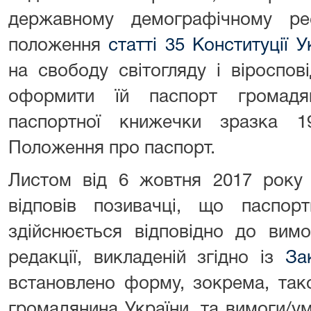
державному демографічному ре
положення
статті 35 Конституції У
на свободу світогляду і віроспов
оформити їй паспорт громадя
паспортної книжечки зразка 1
Положення про паспорт.
Листом від 6 жовтня 2017 рок
відповів позивачці, що паспорт
здійснюється відповідно до вим
редакції, викладеній згідно із
За
встановлено форму, зокрема, так
громадянина України, та вимоги/у