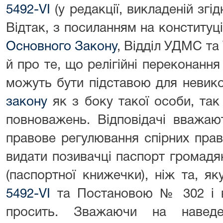
5492-VI
(у редакції, викладеній згід
Відтак, з посиланням на конституц
Основного Закону
, Відділ УДМС та
й про те, що релігійні переконання
можуть бути підставою для невик
закону
як з боку такої особи, так 
повноважень. Відповідачі вважаю
правове регулювання спірних пра
видати позивачці паспорт громадя
(паспортної книжечки), ніж та, я
5492-VI
та Постановою № 302 і в 
просить. Зважаючи на наведен