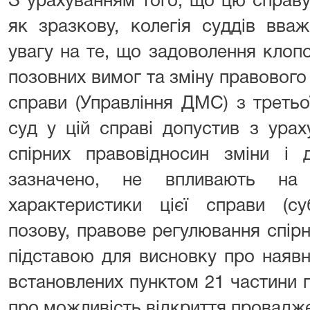
З урахуванням того, що цю справ
як зразкову, колегія суддів вва
увагу на те, що задоволення клоп
позовних вимог та зміну правового 
справи (Управління ДМС) з третьо
суд у цій справі допустив з ура
спірних правовідносин зміни і 
зазначено, не впливають на 
характеристики цієї справи (су
позову, правове регулювання спірни
підставою для висновку про наявн
встановлених пунктом 21 частини
про можливість відкриття провадже