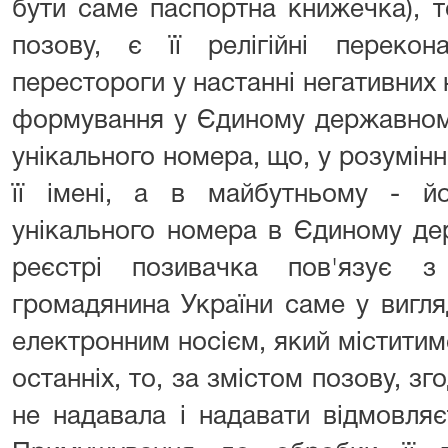
бути саме паспортна книжечка), т
позову, є її релігійні переко
перестороги у настанні негативних 
формування у Єдиному державном
унікального номера, що, у розумінн
її імені, а в майбутньому - й
унікального номера в Єдиному д
реєстрі позивачка пов'язує 
громадянина України саме у вигля
електронним носієм, який міститиме
останніх, то, за змістом позову, з
не надавала і надавати відмовляє