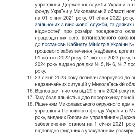
управління Державної служби України з на
фонду України у Миколаївській області но
на 01 січня 2021 року, 01 січня 2022 року
звільнених з військової служби, та деяких 
відомостей про розміри посадового окл
працездатних осіб,
встановленого законом
до
постанови Кабінету Міністрів України №
грошового забезпечення (надбавки, доплати,
01 лютого 2022 року, 01 лютого 2023 року,
2024 року видано довідки № 5, № 6, № 7 пр
року.
23 січня 2023 року позивач звернувся до в
надзвичайних ситуацій у Миколаївській обла
Відповідач листом від 29 січня 2024 року п
Таку бездіяльність щодо перерахунку пенсі
Рішенням Миколаївського окружного адміні
управління Пенсійного фонду України в Ми
року, виданих Головним управлінням Держав
забезпечення станом на 1 січня 2021 року
відповідно (виданих з урахуванням розміру 