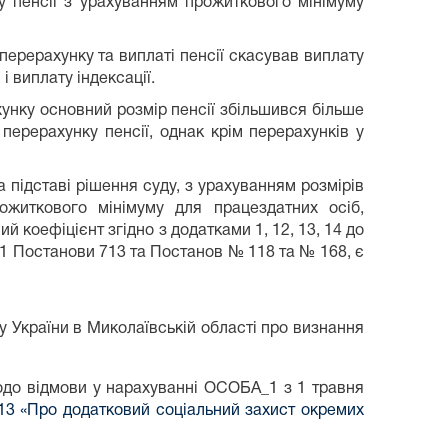
у пенсії з урахуванням прожиткового мінімуму
перерахунку та виплаті пенсії скасував виплату
 виплату індексації.
хунку основний розмір пенсії збільшився більше
 перерахунку пенсії, однак крім перерахунків у
 підставі рішення суду, з урахуванням розмірів
житкового мінімуму для працездатних осіб,
й коефіцієнт згідно з додатками 1, 12, 13, 14 до
 1 Постанови 713 та Постанов № 118 та № 168, є
 України в Миколаївській області про визнання
щодо відмови у нарахуванні ОСОБА_1 з 1 травня
713 «Про додатковий соціальний захист окремих