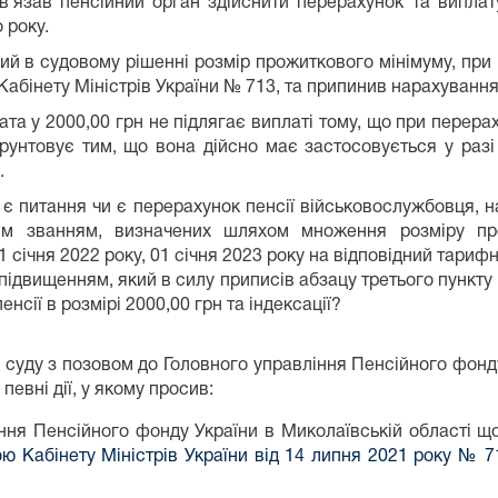
в`язав пенсійний орган здійснити перерахунок та виплат
 року.
ий в судовому рішенні розмір прожиткового мінімуму, при 
абінету Міністрів України № 713, та припинив нарахування і
та у 2000,00 грн не підлягає виплаті тому, що при перера
ґрунтовує тим, що вона дійсно має застосовується у разі
.
є питання чи є перерахунок пенсії військовослужбовця, на
им званням, визначених шляхом множення розміру про
 січня 2022 року, 01 січня 2023 року на відповідний тарифни
підвищенням, який в силу приписів абзацу третього пункту
сії в розмірі 2000,00 грн та індексації?
суду з позовом до Головного управління Пенсійного фонду
евні дії, у якому просив:
іння Пенсійного фонду України в Миколаївській області 
ю Кабінету Міністрів України від 14 липня 2021 року № 