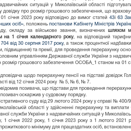
дзвичайних ситуацій у Миколаївській області підготуват
ву довідку про розмір грошового забезпечення, що врахову
, 01 січня 2023 року відповідно до вимог статей
43
і
63 За
інших осіб»
, положень
постанови Кабінету Міністрів Украї
аду, окладу за військове звання, визначених
шляхом м
 на 1 січня календарного року
, на відповідний тарифни
 704 від 30 серпня 2017 року
, а також процентної надбавки
 підвищення) та премії, для проведення перерахунку основ
 Головним управлінням Державної служби України з надзвича
о розмір грошового забезпечення ОСОБА_1 станом на 01 січн
ідповідача щодо перерахунку пенсії на підставі довідок Г
сті від 12 січня 2024 року № 5, № 6, № 7.
овідомив позивача, що підстави для проведення перерахунку
ї позивач оскаржив у судовому порядку.
стративного суду від 29 лютого 2024 року у справі № 400/
колаївській області у здійсненні перерахунку та виплати 
ної служби України з надзвичайних ситуацій у Миколаївськ
, 1 січня 2022 року, 1 січня 2023 року з 1 лютого 2021
прожиткового мінімуму для працездатних осіб, встановленог