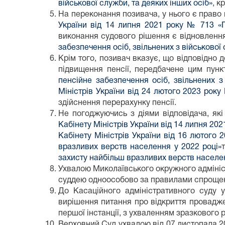
військової служби, та деяких інших осіб»
, к
На переконання позивача, у нього є право 
України від 14 липня 2021 року № 713 «П
виконання судового рішення є відновленн
забезпечення осіб, звільнених з військової 
Крім того, позивач вказує, що відповідно 
підвищення пенсії, передбачене цим пунк
пенсійне забезпечення осіб, звільнених з
Міністрів України від 24 лютого 2023 рок
здійснення перерахунку пенсії.
Не погоджуючись з діями відповідача, які
Кабінету Міністрів України від 14 липня 20
Кабінету Міністрів України від 16 лютого
вразливих верств населення у 2022 році»
захисту найбільш вразливих верств населен
Ухвалою Миколаївського окружного адмініст
суддею одноособово за правилами спрощено
До Касаційного адміністративного суду 
вирішення питання про відкриття провадже
першої інстанції, з ухваленням зразкового 
Верховний Суд ухвалою від 07 листопада 2