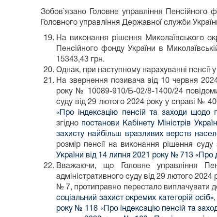
Зобов`язано Головне управління Пенсійного ф
Головного управління Державної служби України 
На виконання рішення Миколаївського окр
Пенсійного фонду України в Миколаївській
15343,43 грн.
Однак, при наступному нарахуванні пенсії у
На звернення позивача від 10 червня 2024
року № 10089-910/Б-02/8-1400/24 повідом
суду від 29 лютого 2024 року у справі № 40
«Про індексацію пенсій та заходи щодо 
згідно
постанови Кабінету Міністрів Украї
захисту найбільш вразливих верств насел
розмір пенсії на виконання рішення суду
України від 14 липня 2021 року № 713 «Про 
Вважаючи, що Головне управління Пен
адміністративного суду від 29 лютого 2024 
№ 7, протиправно перестало виплачувати д
соціальний захист окремих категорій осіб»
року № 118 «Про індексацію пенсій та захо