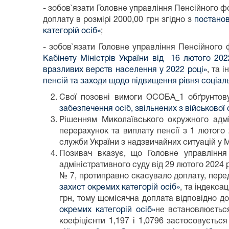
- зобов`язати Головне управління Пенсійного ф
доплату в розмірі 2000,00 грн згідно з
постанов
категорій осіб»
;
- зобов`язати Головне управління Пенсійного
Кабінету Міністрів України від 16 лютого 20
вразливих верств населення у 2022 році»
, та 
пенсій та заходи щодо підвищення рівня соціал
Свої позовні вимоги ОСОБА_1 обґрунтову
забезпечення осіб, звільнених з військової 
Рішенням Миколаївського окружного адмі
перерахунок та виплату пенсії з 1 лютого
служби України з надзвичайних ситуацій у М
Позивач вказує, що Головне управління
адміністративного суду від 29 лютого 2024 
№ 7, протиправно скасувало доплату, пер
захист окремих категорій осіб»
, та індекса
грн, тому щомісячна доплата відповідно д
окремих категорій осіб»
не встановлюєтьс
коефіцієнти 1,197 і 1,0796 застосовується