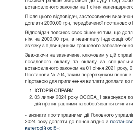
Позивач раніше звертався до суду і суд зобо
встановленого законом на 1 січня календарного
Після цього відповідач, застосовуючи визначен
доплати 2000,00 грн, передбаченої постановою К
Відповідач пояснює своє рішення тим, що допла
ніж на 2000,00 грн, а невиплату індексації об
зв`язку з підвищенням грошового забезпечення
Зважаючи на зазначене, ключовим у цій справі 
посадового окладу та окладу за спеціальн
встановленого законом на 01 січня 2021 року, 01
Постанови № 704, таким перерахунком пенсії з 
підставою для припинення виплати доплати до пен
ІСТОРІЯ СПРАВИ
03 липня 2024 року ОСОБА_1 звернувся до 
дій протиправними та зобов`язання вчинити п
- визнати протиправними дії Головного управл
2024 року доплати до пенсії згідно з
постаново
категорій осіб»
;