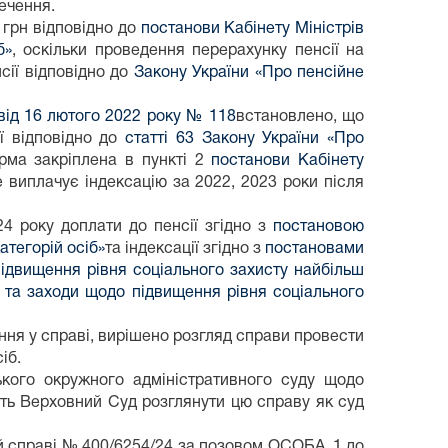
ечення.
 грн відповідно до
постанови Кабінету Міністрів
б»
, оскільки проведення перерахунку пенсії на
сії відповідно до
Закону України «Про пенсійне
 від 16 лютого 2022 року № 118
встановлено, що
ї відповідно до
статті 63 Закону України «Про
орма закріплена в пункті 2
постанови Кабінету
е виплачує індексацію за 2022, 2023 роки після
24 року доплати до пенсії згідно з
постановою
атегорій осіб»
та індексації згідно з
постановами
підвищення рівня соціального захисту найбільш
 та заходи щодо підвищення рівня соціального
ння у справі, вирішено розгляд справи провести
іб.
кого окружного адміністративного суду щодо
ить Верховний Суд розглянути цю справу як суд
ій справі № 400/6254/24 за позовом ОСОБА_1 до