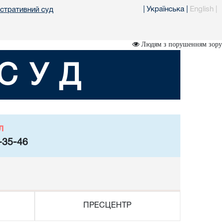
|
Українська
|
English
|
істративний суд
Людям з порушенням зору
СУД
л
-35-46
ПРЕСЦЕНТР