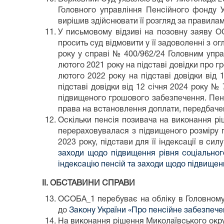
Головного управління Пенсійного фонду У
вирішив здійснювати її розгляд за правила
У письмовому відзиві на позовну заяву ОС
просить суд відмовити у її задоволенні з о
року у справі № 400/962/24 Головним упра
лютого 2021 року на підставі довідки про г
лютого 2022 року на підставі довідки від
підставі довідки від 12 січня 2024 року №
підвищеного грошового забезпечення. Пенс
права на встановлення доплати, передбаче
Оскільки пенсія позивача на виконання рі
перераховувалася з підвищеного розміру г
2023 року, підстави для її індексації в си
заходи щодо підвищення рівня соціальног
індексацію пенсій та заходи щодо підвищен
ІІ. ОБСТАВИНИ СПРАВИ
ОСОБА_1 перебуває на обліку в Головному 
до
Закону України «Про пенсійне забезпечен
На виконання рішення Миколаївського окруж