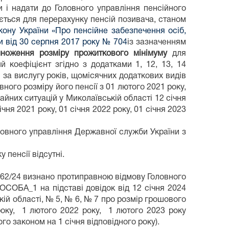
и і надати до Головного управління пенсійного
ється для перерахунку пенсій позивача, станом
кону України «Про пенсійне забезпечення осіб,
ни від 30 серпня 2017 року № 704
із зазначенням
ноження розміру прожиткового мінімуму
для
й коефіцієнт згідно з додатками 1, 12, 13, 14
 за вислугу років, щомісячних додаткових видів
ного розміру його пенсії з 01 лютого 2021 року,
йних ситуацій у Миколаївській області 12 січня
я 2021 року, 01 січня 2022 року, 01 січня 2023
оловного управління Державної служби України з
 пенсії відсутні.
962/24 визнано протиправною відмову Головного
ОСОБА_1 на підставі довідок від 12 січня 2024
ій області, № 5, № 6, № 7 про розмір грошового
 року, 1 лютого 2022 року, 1 лютого 2023 року
о законом на 1 січня відповідного року).