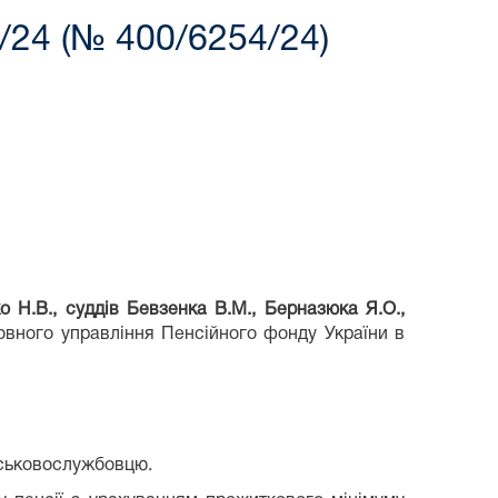
/24 (№ 400/6254/24)
о Н.В., суддів Бевзенка В.М., Берназюка Я.О.,
вного управління Пенсійного фонду України в
ійськовослужбовцю.