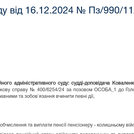
у від 16.12.2024 № Пз/990/11
йного адміністративного суду: судді-доповідача Коваленк
зкову справу № 400/6254/24 за позовом ОСОБА_1 до Голо
авними та зобов`язання вчинити певні дії,
 обчислення та виплати пенсії пенсіонеру - колишньому в