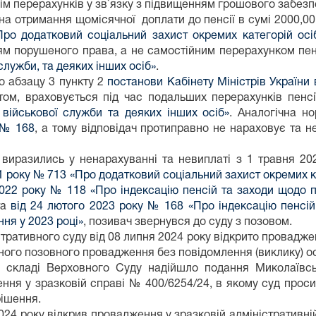
рім перерахунків у зв`язку з підвищенням грошового забезп
на отримання щомісячної доплати до пенсії в сумі 2000,00
ро додатковий соціальний захист окремих категорій осі
ям порушеного права, а не самостійним перерахунком пен
служби, та деяких інших осіб»
.
до абзацу 3 пункту 2
постанови Кабінету Міністрів України
том, враховується під час подальших перерахунків пенсі
 військової служби та деяких інших осіб»
. Аналогічна н
у № 168
, а тому відповідач протиправно не нараховує та н
 виразились у ненарахуванні та невиплаті з 1 травня 20
21 року № 713 «Про додатковий соціальний захист окремих к
 2022 року № 118 «Про індексацію пенсій та заходи щодо 
та
від 24 лютого 2023 року № 168 «Про індексацію пенсій
ня у 2023 році»
, позивач звернувся до суду з позовом.
ративного суду від 08 липня 2024 року відкрито провадже
го позовного провадження без повідомлення (виклику) ос
у складі Верховного Суду надійшло подання Миколаївсь
ння у зразковій справі № 400/6254/24, в якому суд прос
рішення.
024 року відкрив провадження у зразковій адміністративн