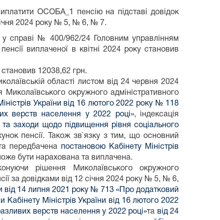
виплатити ОСОБА_1 пенсію на підставі довідок
чня 2024 року № 5, № 6, № 7.
 у справі № 400/962/24 Головним управлінням
пенсії виплаченої в квітні 2024 року становив
 становив 12038,62 грн.
колаївській області листом від 24 червня 2024
я Миколаївського окружного адміністративного
іністрів України від 16 лютого 2022 року № 118
их верств населення у 2022 році»
, індексація
й та заходи щодо підвищення рівня соціального
унок пенсії. Також зв`язку з тим, що основний
ата передбачена
постановою Кабінету Міністрів
 може бути нарахована та виплачена.
конуючи рішення Миколаївського окружного
ії за довідками від 12 січня 2024 року № 5, № 6,
и від 14 липня 2021 року № 713 «Про додатковий
 Кабінету Міністрів України від 16 лютого 2022
разливих верств населення у 2022 році»
та
від 24