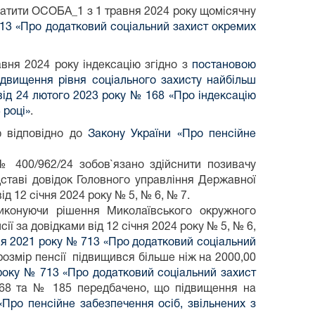
платити ОСОБА_1 з 1 травня 2024 року щомісячну
713 «Про додатковий соціальний захист окремих
вня 2024 року індексацію згідно з
постановою
ідвищення рівня соціального захисту найбільш
від 24 лютого 2023 року № 168 «Про індексацію
 році»
.
ю відповідно до
Закону України «Про пенсійне
№ 400/962/24 зобов`язано здійснити позивачу
дставі довідок Головного управління Державної
д 12 січня 2024 року № 5, № 6, № 7.
виконуючи рішення Миколаївського окружного
ії за довідками від 12 січня 2024 року № 5, № 6,
пня 2021 року № 713 «Про додатковий соціальний
 розмір пенсії підвищився більше ніж на 2000,00
 року № 713 «Про додатковий соціальний захист
168 та № 185 передбачено, що підвищення на
«Про пенсійне забезпечення осіб, звільнених з