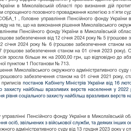
країни в Миколаївській області про визнання дій протип
ми спрощеного позовного провадження колегією з п`яти суд
ОБА_1 , Головне управління Пенсійного фонду України в 
гляду на те, що на виконання рішення Миколаївського окру
влінням Пенсійного фонду України в Миколаївській облас
рошове забезпечення від 12 січня 2024 року № 5 (грошове з
 12 січня 2024 року № 6 (грошове забезпечення станом на 
 7 (грошове забезпечення станом на 01 січня 2023 року). 
ія зросла більше як на 2000,00 грн, що відповідно до аб
ної пунктом 1 Постанови № 713.
шення Миколаївського окружного адміністративного суду 
рошового забезпечення станом на 01 січня 2021 року, ста
лу приписів
постанов Кабінету Міністрів України від 16 лю
о захисту найбільш вразливих верств населення у 2022 
ня рівня соціального захисту найбільш вразливих верств н
управлінні Пенсійного фонду України в Миколаївській обл
ня осіб, звільнених з військової служби, та деяких інших о
ного адміністративного суду від 13 грудня 2023 року у с