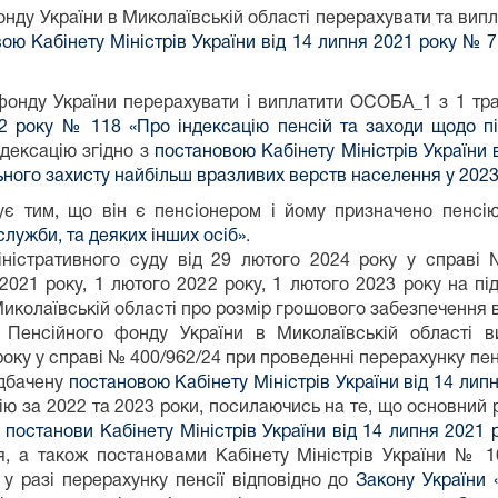
онду України в Миколаївській області перерахувати та ви
ою Кабінету Міністрів України від 14 липня 2021 року № 
 фонду України перерахувати і виплатити ОСОБА_1 з 1 тра
22 року № 118 «Про індексацію пенсій та заходи щодо п
індексацію згідно з
постановою Кабінету Міністрів України 
ьного захисту найбільш вразливих верств населення у 2023
є тим, що він є пенсіонером і йому призначено пенсі
служби, та деяких інших осіб»
.
ністративного суду від 29 лютого 2024 року у справі 
 2021 року, 1 лютого 2022 року, 1 лютого 2023 року на пі
иколаївській області про розмір грошового забезпечення ві
 Пенсійного фонду України в Миколаївській області 
року у справі № 400/962/24 при проведенні перерахунку пенс
едбачену
постановою Кабінету Міністрів України від 14 ли
цію за 2022 та 2023 роки, посилаючись на те, що основний
о
постанови Кабінету Міністрів України від 14 липня 2021
я, а також постановами Кабінету Міністрів України № 
 у разі перерахунку пенсії відповідно до
Закону України 