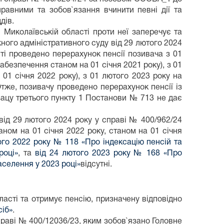
равними та зобов`язання вчинити певні дії та
дів.
Миколаївській області проти неї заперечує та
жного адміністративного суду від 29 лютого 2024
ті проведено перерахунок пенсії позивача з 01
абезпечення станом на 01 січня 2021 року), з 01
01 січня 2022 року), з 01 лютого 2023 року на
Отже, позивачу проведено перерахунок пенсії із
зацу третього пункту 1 Постанови № 713 не дає
від 29 лютого 2024 року у справі № 400/962/24
ном на 01 січня 2022 року, станом на 01 січня
того 2022 року № 118 «Про індексацію пенсій та
році»
, та
від 24 лютого 2023 року № 168 «Про
аселення у 2023 році»
відсутні.
асті та отримує пенсію, призначену відповідно
сіб»
.
праві № 400/12036/23, яким зобов`язано Головне