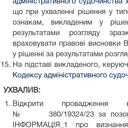
адміністративного судочинства 
що при ухваленні рішення у типо
ознакам, викладеним у ріше
результатами розгляду зра
враховувати правові висновки В
у рішенні за результатами розгля
На підставі викладеного, керую
Кодексу адміністративного судо
УХВАЛИВ:
Відкрити провадження 
№ 380/19324/23 за п
ІНФОРМАЦІЯ_1 про визнання