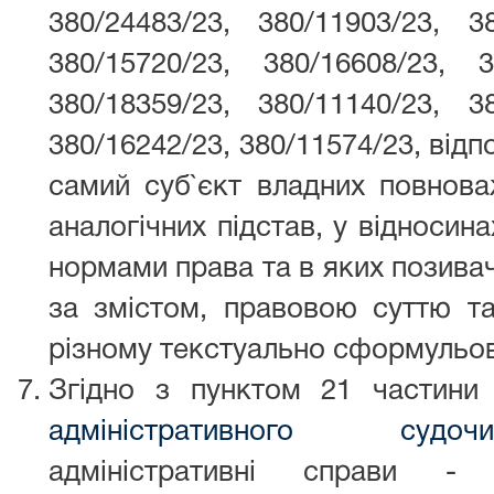
380/24483/23, 380/11903/23, 38
380/15720/23, 380/16608/23, 3
380/18359/23, 380/11140/23, 38
380/16242/23, 380/11574/23, відп
самий суб`єкт владних повнова
аналогічних підстав, у відноси
нормами права та в яких позивач
за змістом, правовою суттю та
різному текстуально сформульов
Згідно з пунктом 21 частин
адміністративного судо
адміністративні справи - а