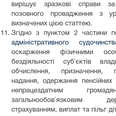
вирішує зразкові справи з
позовного провадження з ур
визначених цією статтею.
Згідно з пунктом 2 частини 
адміністративного судочинст
оскарження фізичними ос
бездіяльності суб`єктів вл
обчислення, призначення, п
надання, одержання пенсійних 
непрацездатним гром
загальнообов`язковим д
страхуванням, виплат та пільг ді