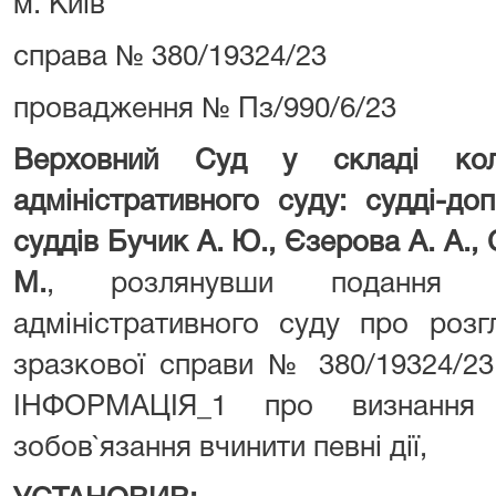
м. Київ
справа № 380/19324/23
провадження № Пз/990/6/23
Верховний Суд у складі коле
адміністративного суду: судді-до
суддів Бучик А. Ю., Єзерова А. А., 
М.
, розлянувши подання Ль
адміністративного суду про роз
зразкової справи № 380/19324/2
ІНФОРМАЦІЯ_1 про визнання 
зобов`язання вчинити певні дії,