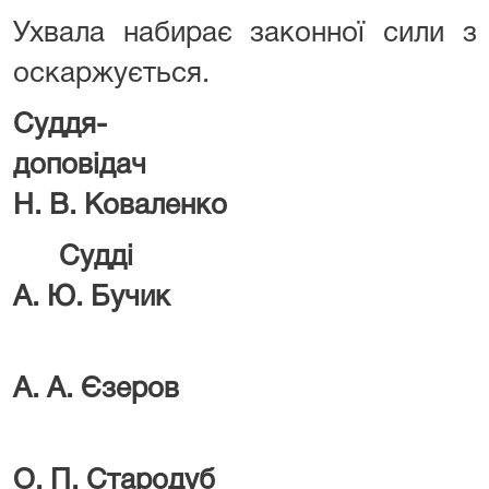
Ухвала набирає законної сили з 
оскаржується.
Суддя-
допов
Н. В. Коваленко
Су
А. Ю. Бучик
А. А. Єзеров
О. П. Стародуб