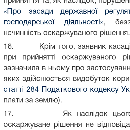
прийняття та, як наслідок, поруше
«Про засади державної регуля
господарської діяльності»
, без
нечинність оскаржуваного рішення.
16. Крім того, заявник касацій
при прийнятті оскаржуваного р
зазначила в ньому про застосуванн
яких здійснюється видобуток кори
статті 284 Податкового кодексу Ук
плати за землю).
17. Як наслідок цього То
оскаржуване рішення не відповід