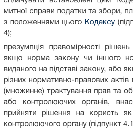
сплачувати встановлені цим Код
митної справи податки та збори, пл
з положеннями цього
Кодексу
(підп
4);
презумпція правомірності рішень
якщо норма закону чи іншого но
виданого на підставі закону, або я
різних нормативно-правових актів
(множинне) трактування прав та обо
або контролюючих органів, внас
прийняти рішення на користь як 
контролюючого органу (підпункт 4.1.4