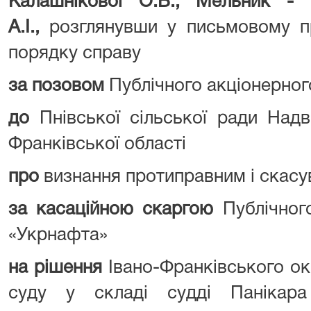
Калашнікової О.В., Мельник -
А.І.,
розглянувши у письмовому п
порядку справу
за позовом
Публічного акціонерног
до
Пнівської сільської ради Надв
Франківської області
про
визнання протиправним і скасу
за касаційною скаргою
Публічного
«Укрнафта»
на рішення
Івано-Франківського ок
суду у складі судді Панікара