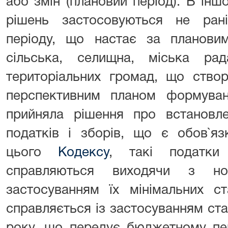
або змін (плановий період). В інш
рішень застосовуються не ран
періоду, що настає за планови
сільська, селищна, міська ра
територіальних громад, що створ
перспективним планом формуван
прийняла рішення про встановле
податків і зборів, що є обов`я
цього
Кодексу
, такі податки
справляються виходячи з 
застосуванням їх мінімальних с
справляється із застосуванням став