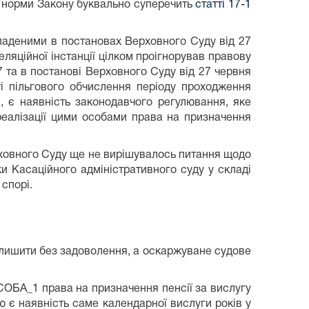
ї норми Закону буквально суперечить
статті 17-1
аденими в постановах Верховного Суду від 27
еляційної інстанції цілком проігнорував правову
 та в постанові Верховного Суду від 27 червня
ті пільгового обчислення періоду проходження
, є наявність законодавчого регулювання, яке
 реалізації цими особами права на призначення
ховного Суду ще не вирішувалось питання щодо
ки Касаційного адміністративного суду у складі
спорі.
лишити без задоволення, а оскаржуване судове
ОСОБА_1 права на призначення пенсії за вислугу
 є наявність саме календарної вислуги років у