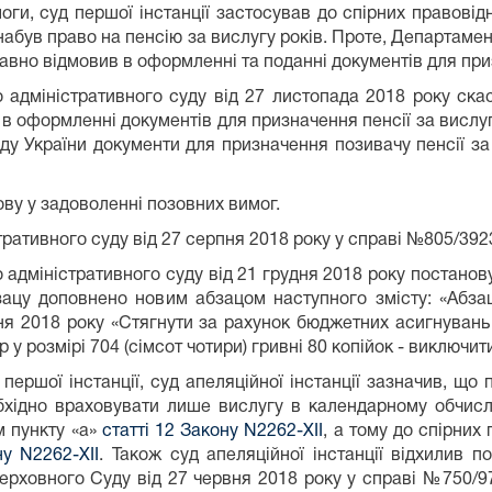
суд першої інстанції застосував до спірних правовідн
набув право на пенсію за вислугу років. Проте, Департамен
авно відмовив в оформленні та поданні документів для при
стративного суду від 27 листопада 2018 року скасова
 оформленні документів для призначення пенсії за вислу
у України документи для призначення позивачу пенсії за
ву у задоволенні позовних вимог.
ративного суду від 27 серпня 2018 року у справі №805/3923
дміністративного суду від 21 грудня 2018 року постанов
зацу доповнено новим абзацом наступного змісту: «Абз
пня 2018 року «Стягнути за рахунок бюджетних асигнувань
 у розмірі 704 (сімсот чотири) гривні 80 копійок - виключити
ершої інстанції, суд апеляційної інстанції зазначив, що
обхідно враховувати лише вислугу в календарному обчисл
 пункту «а»
статті 12 Закону N2262-XII
, а тому до спірни
у N2262-XII
. Також суд апеляційної інстанції відхилив 
Верховного Суду від 27 червня 2018 року у справі №750/97