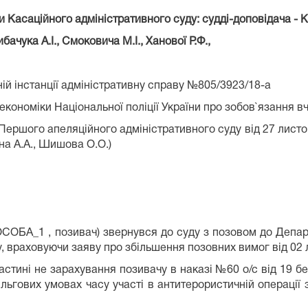
и Касаційного адміністративного суду: судді-доповідача - К
ачука А.І., Смоковича М.І., Ханової Р.Ф.,
ій інстанції адміністративну справу №805/3923/18-а
ономіки Національної поліції України про зобов`язання вч
ршого апеляційного адміністративного суду від 27 листопад
іна А.А., Шишова О.О.)
А_1 , позивач) звернувся до суду з позовом до Департа
му, враховуючи заяву про збільшення позовних вимог від 02 
астині не зарахування позивачу в наказі №60 о/с від 19 б
пільгових умовах часу участі в антитерористичній операції