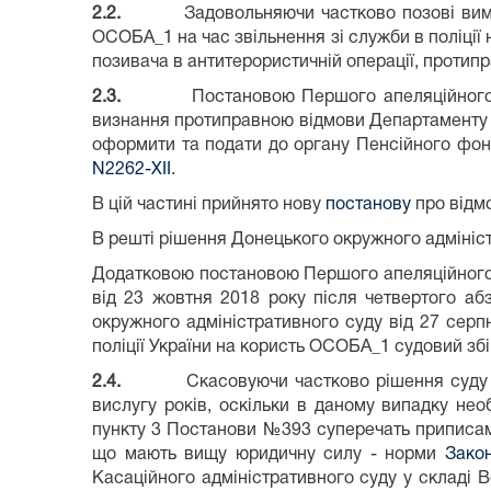
2.2.
Задовольняючи частково позові вимоги, 
ОСОБА_1 на час звільнення зі служби в поліції 
позивача в антитерористичній операції, протипр
2.3.
Постановою Першого апеляційного адміні
визнання протиправною відмови Департаменту в
оформити та подати до органу Пенсійного фонд
N2262-XII
.
В цій частині прийнято нову
постанову
про відмо
В решті рішення Донецького окружного адмініст
Додатковою постановою Першого апеляційного а
від 23 жовтня 2018 року після четвертого аб
окружного адміністративного суду від 27 сер
поліції України на користь ОСОБА_1 судовий збір
2.4.
Скасовуючи частково рішення суду п
вислугу років, оскільки в даному випадку не
пункту 3 Постанови №393 суперечать приписам
що мають вищу юридичну силу - норми
Закон
Касаційного адміністративного суду у складі 