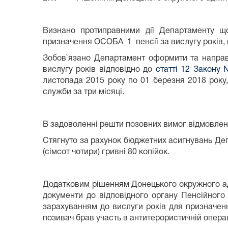
Визнано протиправними дії Департаменту щ
призначення ОСОБА_1 пенсії за вислугу років, 
Зобов`язано Департамент оформити та направи
вислугу років відповідно до
статті 12 Закону 
листопада 2015 року по 01 березня 2018 року,
служби за три місяці.
В задоволенні решти позовних вимог відмовлен
Стягнуто за рахунок бюджетних асигнувань Депа
(сімсот чотири) гривні 80 копійок.
Додатковим рішенням Донецького окружного адм
документи до відповідного органу Пенсійног
зарахуванням до вислуги років для призначенн
позивач брав участь в антитерористичній операці