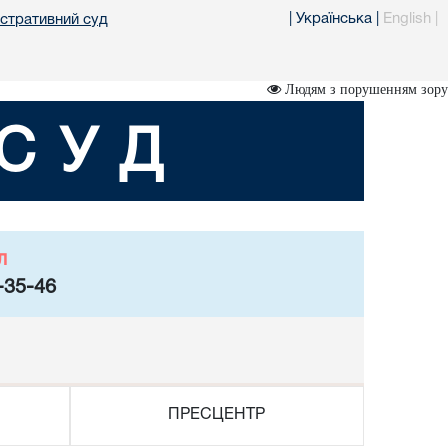
|
Українська
|
English
|
істративний суд
Людям з порушенням зору
СУД
л
-35-46
ПРЕСЦЕНТР