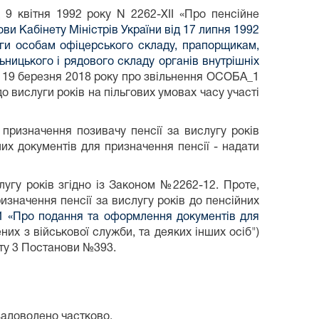
 9 квітня 1992 pоку N 2262-XII «Про пенсійне
ви Кабінету Міністрів України від 17 липня 1992
оги особам офіцерського складу, прапорщикам,
ницького і рядового складу органів внутрішніх
ід 19 березня 2018 року про звільнення ОСОБА_1
о вислуги років на пільгових умовах часу участі
призначення позивачу пенсії за вислугу років
них документів для призначення пенсії - надати
угу років згідно із Законом №2262-12. Проте,
значення пенсії за вислугу років до пенсійних
-1 «Про подання та оформлення документів для
них з військової служби, та деяких інших осіб")
кту 3 Постанови №393.
адоволено частково.