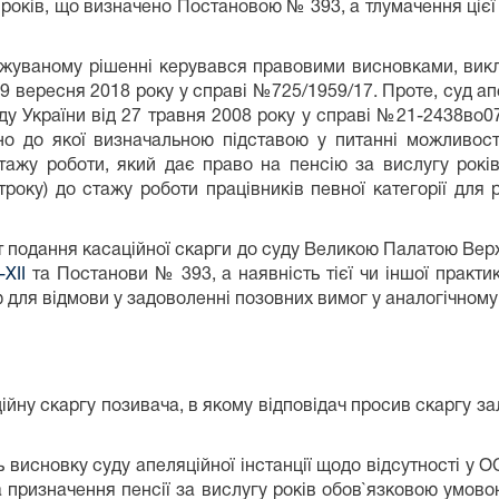
и років, що визначено Постановою № 393, а тлумачення ціє
жуваному рішенні керувався правовими висновками, викл
9 вересня 2018 року у справі №725/1959/17. Проте, суд ап
ду України від 27 травня 2008 року у справі №21-2438во07
но до якої визначальною підставою у питанні можливос
тажу роботи, який дає право на пенсію за вислугу років
року) до стажу роботи працівників певної категорії для
т подання касаційної скарги до суду Великою Палатою Вер
XII
та Постанови № 393, а наявність тієї чи іншої практи
для відмови у задоволенні позовних вимог у аналогічному 
 скаргу позивача, в якому відповідач просив скаргу за
ь висновку суду апеляційної інстанції щодо відсутності у 
 призначення пенсії за вислугу років обов`язковою умовою