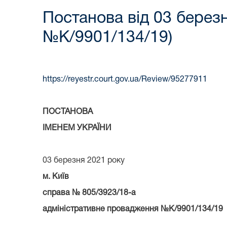
Постанова від 03 берез
№К/9901/134/19)
https://reyestr.court.gov.ua/Review/95277911
ПОСТАНОВА
ІМЕНЕМ УКРАЇНИ
03 березня 2021 року
м. Київ
справа № 805/3923/18-а
адміністративне провадження №К/9901/134/19