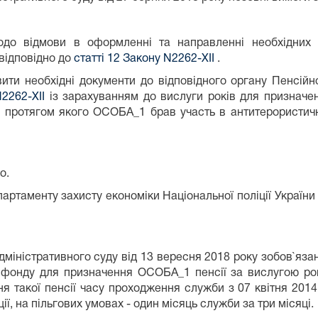
одо відмови в оформленні та направленні необхідних 
відповідно до
статті 12 Закону N2262-XII
.
ти необхідні документи до відповідного органу Пенсійн
N2262-XII
із зарахуванням до вислуги років для призначен
 протягом якого ОСОБА_1 брав участь в антитерористичні
о.
ртаменту захисту економіки Національної поліції України
іністративного суду від 13 вересня 2018 року зобов`язан
о фонду для призначення ОСОБА_1 пенсії за вислугою ро
я такої пенсії часу проходження служби з 07 квітня 2014
ї, на пільгових умовах - один місяць служби за три місяці.