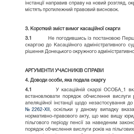
інстанції направив справу на новий розгляд, ок
містять протилежний правовий висновок.
3. Короткий зміст вимог касаційної скарги
3.1
Не погодившись із постановою Першого ап
скаргою до Касаційного адміністративного су
рішення Донецького окружного адміністративног
АРГУМЕНТИ УЧАСНИКІВ СПРАВИ
4. Доводи особи, яка подала скаргу
4.1
У касаційній скарзі ОСОБА_1 вка
встановлювати порядок обчислення вислуги р
апеляційної інстанції щодо незастосування 
№2262-XII
, оскільки у даному випадку вказ
нормативно-правового акту, що має вищу юри
пільгового періоду пенсії за наведеним зако
порядок обчислення вислуги років на пільгови