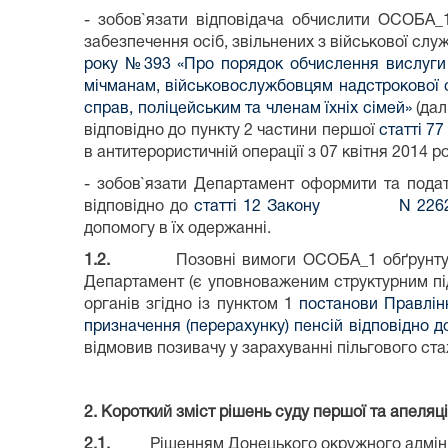
- зобов`язати відповідача обчислити ОСОБА_1
забезпечення осіб, звільнених з військової служ
року №393 «Про порядок обчислення вислуги р
мічманам, військовослужбовцям надстрокової с
справ, поліцейським та членам їхніх сімей»
(дал
відповідно до пункту 2 частини першої
статті 77
в антитерористичній операції з 07 квітня 2014 ро
- зобов`язати Департамент оформити та подат
відповідно до
статті 12 Закону N 2262-
допомогу в їх одержанні.
1.2.
Позовні вимоги ОСОБА_1 обґрунтув
Департамент (є уповноваженим структурним під
органів згідно із пунктом 1
постанови Правлін
призначення (перерахунку) пенсій відповідно д
відмовив позивачу у зарахуванні пільгового ст
2. Короткий зміст рішень суду першої та апеляці
2.1.
Рішенням Донецького окружного адміністра