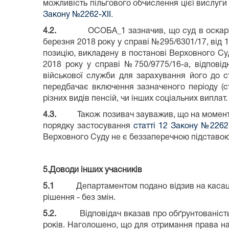
можливість пільгового обчислення цієї вислуг
Закону №2262-XII
.
4.2.
ОСОБА_1 зазначив, що суд в оскар
березня 2018 року у справі №295/6301/17, від 1
позицію, викладену в постанові Верховного Су
2018 року у справі №750/9775/16-а, відповід
військової служби для зарахування його до с
передбачає включення зазначеного періоду (ст
різних видів пенсій, чи інших соціальних виплат.
4.3.
Також позивач зауважив, що на момен
порядку застосування
статті 12 Закону №2262-
Верховного Суду не є беззаперечною підставою 
5.Доводи інших учасників
5.1
Департаментом подано відзив на касаційну
рішення - без змін.
5.2.
Відповідач вказав про обґрунтованіст
років. Наголошено, що для отримання права на