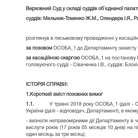
Верховний Суд у складі суддів об`єднаної палат
суддів: Мельник-Томенко Ж.М., Олендера І.Я., Риб
розглянув в письмовому провадженні у касаційн
за позовом
ОСОБА_1 до Департаменту захисту ек
за касаційною скаргою
ОСОБА_1 на постанову Пе
головуючого судді - Сіваченка І.В., суддів: Блох
ІСТОРІЯ СПРАВИ:
1.Короткий зміст позовних вимог
1.1.
У травні 2018 року ОСОБА_1 (далі - ОСОБ
України (далі - відповідач, Департамент), в яко
- визнати неправомірними дії
Департаменту в ч
вислуги років (17 років 05 місяців 10 днів) на 
один місяць за три місяці;