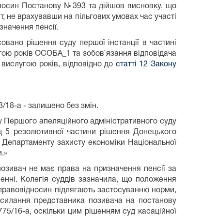
осин Постанову №393 та дійшов висновку, що
т, не врахувавши на пільгових умовах час участі
значення пенсії.
но рішення суду першої інстанції в частині
гою років ОСОБА_1 та зобов`язання відповідача
 вислугою років, відповідно до
статті 12 Закону
/18-а - залишено без змін.
у Першого апеляційного адміністративного суду
ац 5 резолютивної частини рішення Донецького
 Департаменту захисту економіки Національної
.»
 позивач не має права на призначення пенсії за
енні. Колегія суддів зазначила, що положення
х правовідносин підлягають застосуванню норми,
посилання представника позивача на постанову
75/16-а, оскільки цим рішенням суд касаційної