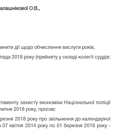
алашнікової О.В.,
инити дії щодо обчислення вислуги років,
а 2018 року (прийняту у складі колегії суддів:
менту захисту економіки Національної поліції
липня 2018 року, просив:
ерезня 2018 року про звільнення до календарної
 з 07 квітня 2014 року по 01 березня 2018 року -