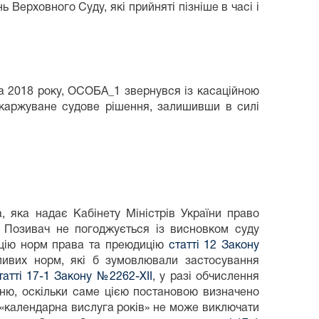
 Верховного Суду, які прийняті пізніше в часі і
2018 року, ОСОБА_1 звернувся із касаційною
оскаржуване судове рішення, залишивши в силі
, яка надає Кабінету Міністрів України право
. Позивач не погоджується із висновком суду
нцію норм права та преюдицію
статті 12 Закону
чливих норм, які б зумовлювали застосування
татті 17-1 Закону №2262-XII
, у разі обчислення
нню, оскільки саме цією постановою визначено
«календарна вислуга років» не може виключати