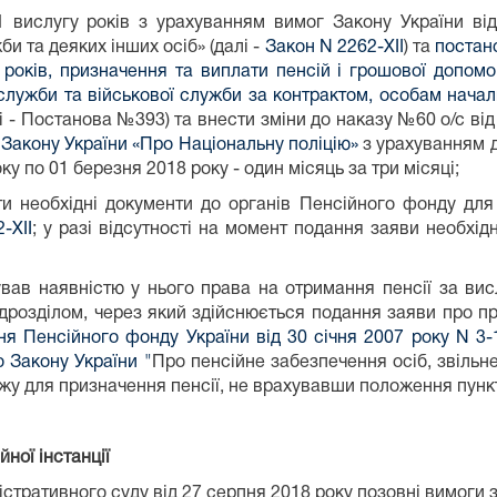
 вислугу років з урахуванням вимог Закону України від
би та деяких інших осіб» (далі -
Закон N 2262-XII
) та
постано
оків, призначення та виплати пенсій і грошової допом
лужби та військової служби за контрактом, особам началь
і - Постанова №393) та внести зміни до наказу №60 о/с в
Закону України «Про Національну поліцію»
з урахуванням д
ку по 01 березня 2018 року - один місяць за три місяці;
и необхідні документи до органів Пенсійного фонду для 
XII
; у разі відсутності на момент подання заяви необхід
ав наявністю у нього права на отримання пенсії за висл
розділом, через який здійснюється подання заяви про при
ня Пенсійного фонду України від 30 січня 2007 року N 3
о Закону України "
Про пенсійне забезпечення осіб, звільне
ажу для призначення пенсії, не врахувавши положення пун
йної інстанції
тивного суду від 27 серпня 2018 року позовні вимоги з