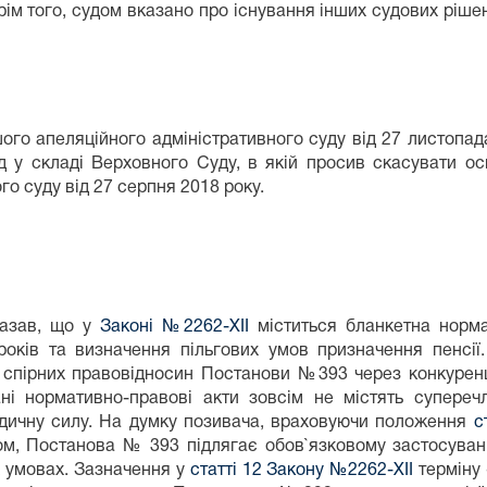
рім того, судом вказано про існування інших судових рішень
еляційного адміністративного суду від 27 листопада 
д у складі Верховного Суду, в якій просив скасувати 
о суду від 27 серпня 2018 року.
зав, що у
Законі №2262-XII
міститься бланкетна норма
оків та визначення пільгових умов призначення пенсії
до спірних правовідносин Постанови №393 через конкуре
ані нормативно-правові акти зовсім не містять супере
дичну силу. На думку позивача, враховуючи положення
с
ном, Постанова № 393 підлягає обов`язковому застосува
х умовах. Зазначення у
статті 12 Закону №2262-XII
терміну 