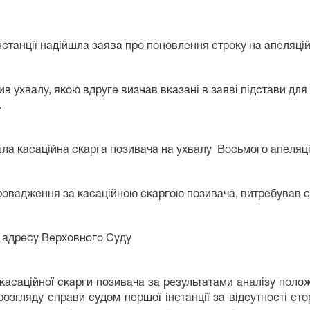
інстанції надійшла заява про поновлення строку на апеляці
вив ухвалу, якою вдруге визнав вказані в заяві підстави 
.
ла касаційна скарга позивача на ухвалу Восьмого апеляцій
овадження за касаційною скаргою позивача, витребував сп
 адресу Верховного Суду
касаційної скарги позивача за результатами аналізу поло
озгляду справи судом першої інстанції за відсутності ст