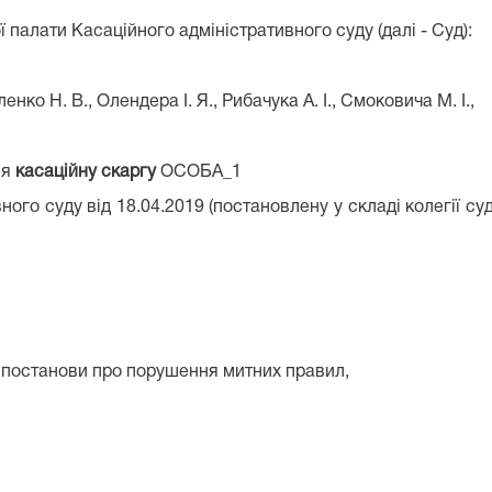
ї палати Касаційного адміністративного суду (далі - Суд):
нко Н. В., Олендера І. Я., Рибачука А. І., Смоковича М. І.,
ня
касаційну скаргу
ОСОБА_1
го суду від 18.04.2019 (постановлену у складі колегії судд
 постанови про порушення митних правил,