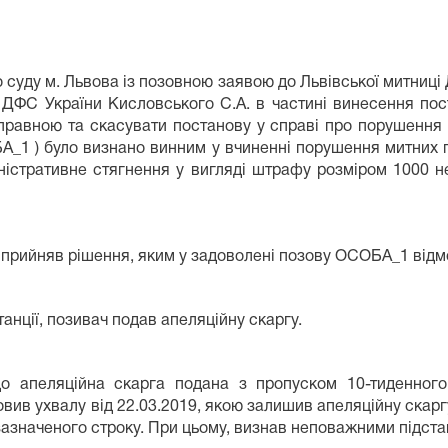
уду м. Львова із позовною заявою до Львівської митниці 
ці ДФС України Кисловського С.А. в частині винесення по
иправною та скасувати постанову у справі про порушення 
_1 ) було визнано винним у вчиненні порушення митних 
ністративне стягнення у вигляді штрафу розміром 1000 н
 прийняв рішення, яким у задоволені позову ОСОБА_1 відм
нції, позивач подав апеляційну скаргу.
що апеляційна скарга подана з пропуском 10-тиденног
овив ухвалу від 22.03.2019, якою залишив апеляційну скарг
 зазначеного строку. При цьому, визнав неповажними підста