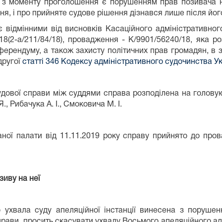
 з моменту проголошення є порушенням прав позивача на
ня, і про прийняте судове рішення дізнався лише після йог
 відмінними від висновків Касаційного адміністративног
/18(2-а/211/84/18), провадження - К/9901/56240/18, яка 
ерендуму, а також захисту політичних прав громадян, в з
другої
статті 346 Кодексу адміністративного судочинства У
ової справи між суддями справа розподілена на головуюч
., Рибачука А. І., Смоковича М. І.
ної палати від 11.11.2019 року справу прийнято до про
зиву на неї
 ухвала суду апеляційної інстанції винесена з поруше
рави, просить скасувати ухвалу Восьмого апеляційного адм