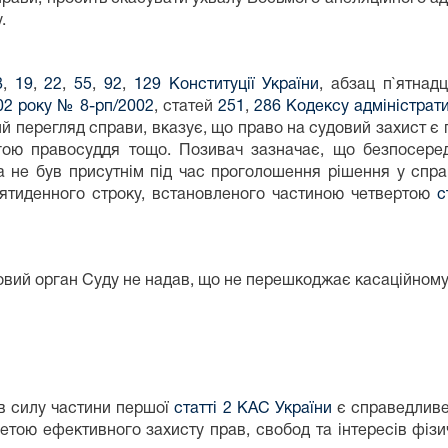
.
8
,
19
,
22
,
55
,
92
,
129 Конституції України
, абзац п`ятнад
02 року № 8-рп/2002
, статей
251
,
286 Кодексу адміністрат
 перегляд справи, вказує, що право на судовий захист є га
гою правосуддя тощо. Позивач зазначає, що безпосередн
а не був присутнім під час проголошення рішення у справ
есятиденного строку, встановленого частиною четвертою
с
овий орган Суду не надав, що не перешкоджає касаційному 
в силу частини першої
статті 2 КАС України
є справедливе
етою ефективного захисту прав, свобод та інтересів фізич