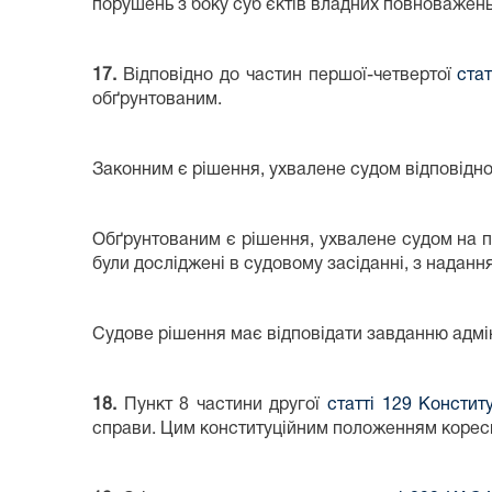
порушень з боку суб`єктів владних повноважень
17.
Відповідно до частин першої-четвертої
ста
обґрунтованим.
Законним є рішення, ухвалене судом відповідн
Обґрунтованим є рішення, ухвалене судом на пі
були досліджені в судовому засіданні, з наданн
Судове рішення має відповідати завданню адмі
18.
Пункт 8 частини другої
статті 129 Конститу
справи. Цим конституційним положенням коре