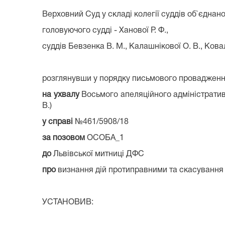
Верховний Суд у складі колегії суддів об`єднано
головуючого судді - Ханової Р. Ф.,
суддів Бевзенка В. М., Калашнікової О. В., Ковале
розглянувши у порядку письмового проваджен
на ухвалу
Восьмого апеляційного адміністративно
В.)
у справі
№461/5908/18
за позовом
ОСОБА_1
до
Львівської митниці ДФС
про
визнання дій протиправними та скасування
УСТАНОВИВ: