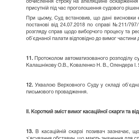
обчислення строку на апеляційне оскарження
присутній під час проголошення судового рішен
При цьому, Суд встановив, що дані висновки є
постанові від 24.07.2018 по справі №211/797
розгляду справ щодо виборчого процесу та реф
об`єднаної палати відповідно до вимог частини 
11.
Протоколом автоматизованого розподілу суд
Калашнікову О.В., Коваленко Н. В., Олендера І. Я
12.
Ухвалою Верховного Суду у складі об`єдна
письмового провадження.
ІІ. Короткий зміст вимог касаційної скарги та від
13.
В касаційній скарзі позивач зазначає, що
з`ясування обставин, що мають значення для сп