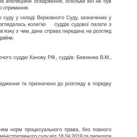
 апеляційне оскарження, оскільки він не був
о отримання.
о суду у складі Верховного Суду, зазначених у
розглядалась колегію суддів судової палати з
в`язку з чим, дана справа передана на розгляд
країни
.
ого суддю Ханову Р.Ф., суддів: Бевзенка В.М.,
вадження та призначено до розгляду в порядку
нням норм процесуального права, без повного
іністративного суду від 18.04.2019 та передати