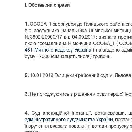
І. Обставини справи
1.
ОСОБА_1 звернувся до Галицького районного с
в.о. заступника начальника Львівської митни
№3802/20900/17 від 04.09.2017; визнати прот
якою громадянина Німеччини ОСОБА_1 ( ОСОБА
481 Митного кодексу України
і накладено адмі
суму 17000 (сімнадцять тисяч) гривень.
2.
10.01.2019 Галицький районний суд м. Львова
3.
Не погоджуючись з рішенням суду першої інста
4.
Суд апеляційної інстанції, встановивши, 
адміністративного судочинства України
, постан
її вручення вказати поважні підстави пропуску