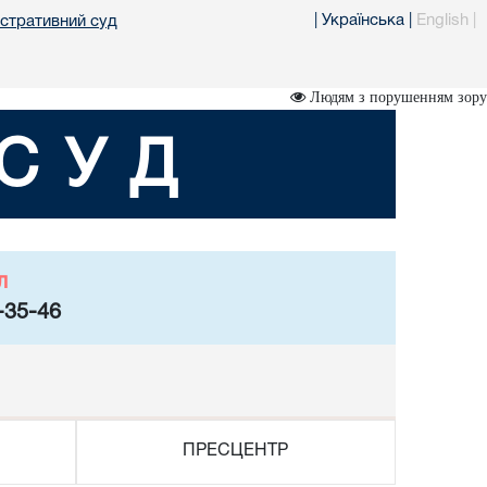
|
Українська
|
English
|
істративний суд
Людям з порушенням зору
СУД
л
-35-46
ПРЕСЦЕНТР