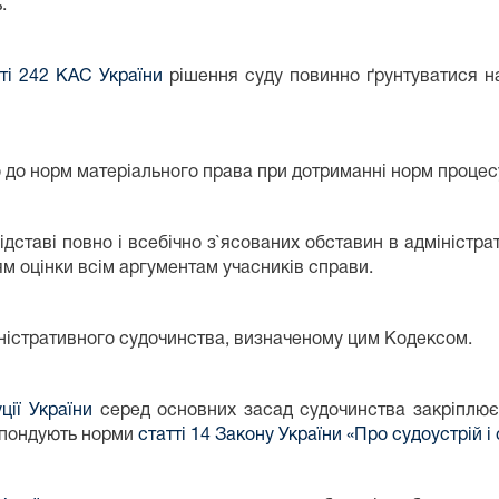
.
тті 242 КАС України
рішення суду повинно ґрунтуватися на
о до норм матеріального права при дотриманні норм процес
дставі повно і всебічно з`ясованих обставин в адміністрат
ям оцінки всім аргументам учасників справи.
ністративного судочинства, визначеному цим Кодексом.
ції України
серед основних засад судочинства закріплює
спондують норми
статті 14 Закону України «Про судоустрій і 