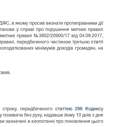
ДФС, в якому просив визнати протиправними дії
станови у справі про порушення митних правил
митних правил №3802/20900/17 від 04.09.2017,
правил, передбаченого частиною третьою
статті
еоподаткованих мінімумів доходів громадян, на
овив.
о строку, передбаченого
статтею 286 Кодексу
у позивача без руху, надавши йому 10 днів з дня
ви зазначені в клопотанні про поновлення цього