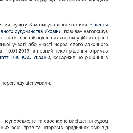
цятий пункту 3 мотивувальної частини
Рішення
ивного судочинства України
, позивач наголошує
рантією реалізації інших конституційних прав і
ьої участі або участі через свого законного
і 10.01.2019, а повний текст рішення отримав
татті 286 КАС України
, оскаржив це рішення в
перегляду цієї ухвали.
, неупереджене та своєчасне вирішення судом
них осіб, прав та інтересів юридичних осіб від