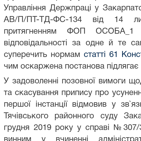
Управління Держпраці у Закарпат
АВ/П/ПТ-ТД-ФС-134 від 14 л
притягненням ФОП ОСОБА_1
відповідальності за одне й те с
суперечить нормам
статті 61 Конс
чим оскаржена постанова підлягає
У задоволенні позовної вимоги щ
та скасування припису про усунен
першої інстанції відмовив у зв`
Тячівського районного суду Зака
грудня 2019 року у справі №307
винним у вчиненні адміністра