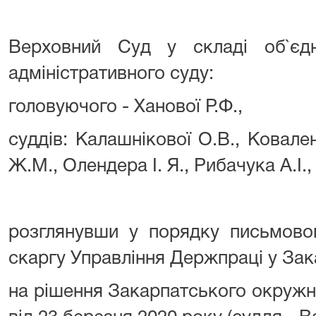
Верховний Суд у складі об`єдн
адміністративного суду:
головуючого - Ханової Р.Ф.,
суддів: Калашнікової О.В., Ковал
Ж.М., Олендера І. Я., Рибачука А.І.
розглянувши у порядку письмово
скаргу Управління Держпраці у Зак
на рішення Закарпатського окружн