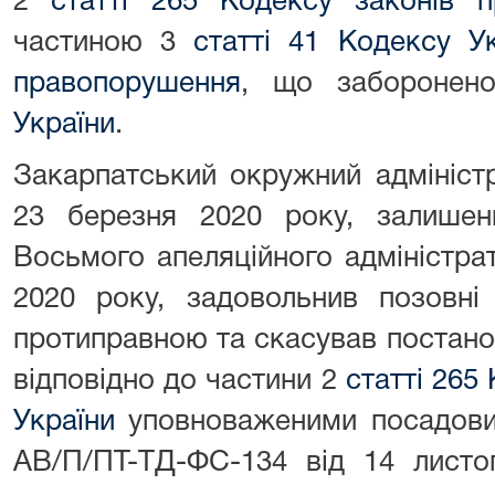
2
статті 265 Кодексу законів 
частиною 3
статті 41 Кодексу Ук
правопорушення
, що забороне
України
.
Закарпатський окружний адмініст
23 березня 2020 року, залише
Восьмого апеляційного адміністра
2020 року, задовольнив позовні
протиправною та скасував постан
відповідно до частини 2
статті 265
України
уповноваженими посадов
АВ/П/ПТ-ТД-ФС-134 від 14 листо