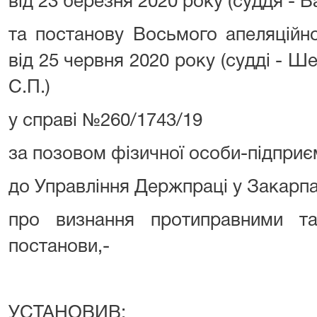
від 23 березня 2020 року (суддя - В
та постанову Восьмого апеляційно
від 25 червня 2020 року (судді - Ше
С.П.)
у справі №260/1743/19
за позовом фізичної особи-підпр
до Управління Держпраці у Закарпа
про визнання протиправними т
постанови,-
УСТАНОВИВ: