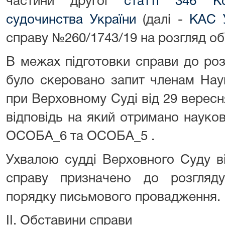
частини другої
статті 346 Ко
судочинства України
(далі -
КАС 
справу №260/1743/19 на розгляд об
В межах підготовки справи до ро
було скеровано запит членам Нау
при Верховному Суді від 29 вересн
відповідь на який отримано науко
ОСОБА_6 та ОСОБА_5 .
Ухвалою судді Верховного Суду в
справу призначено до розгляд
порядку письмового провадження.
ІІ. Обставини справи