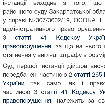
інстанції виходив з того, що
районного суду Закарпатської облас
у справі №307/3602/19, ОСОБА_1 
адміністративного правопорушенн
3
статті 41 Кодексу Україн
правопорушення
, за що на нього 
стягнення у вигляді штрафу в розмі
Суд першої інстанції дійшов вис
передбачені частиною 2
статті 265
України
так само, як і правоп
частиною 3
статті 41 Кодексу Ук
правопорушення
, належить за с