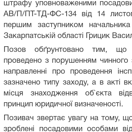
штрафу уповноваженими посадов
АВ/П/ПТ-ТД-ФС-134 від 14 листо
першим заступником начальника
Закарпатській області Грицик Васи
Позов обґрунтовано тим, що і
проведено з порушенням чинного 
направленні про проведення інсп
зазначено типу заходу, а в акті 
місця знаходження об`єкта від
принцип юридичної визначеності.
Позивач звертає увагу на тому, щ
зроблені посадовими особами від