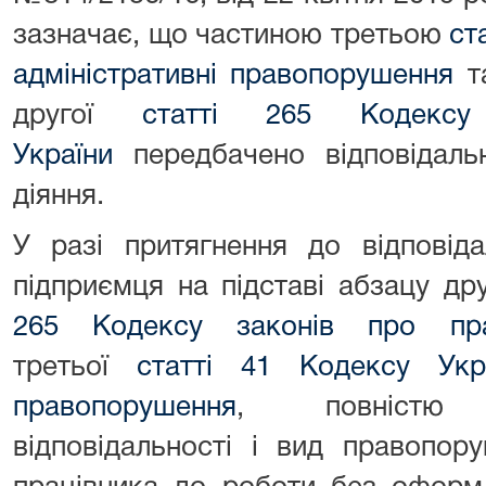
зазначає, що частиною третьою
ст
адміністративні правопорушення
та
другої
статті 265 Кодекс
України
передбачено відповідаль
діяння.
У разі притягнення до відповіда
підприємця на підставі абзацу др
265 Кодексу законів про пр
третьої
статті 41 Кодексу Укра
правопорушення
, повністю 
відповідальності і вид правопор