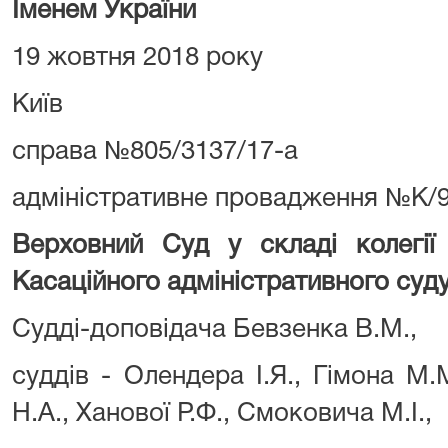
Іменем України
19 жовтня 2018 року
Київ
справа №805/3137/17-а
адміністративне провадження №К/9
Верховний Суд у складі колегії 
Касаційного адміністративного суду 
Судді-доповідача Бевзенка В.М.,
суддів - Олендера І.Я., Гімона М.М
Н.А., Ханової Р.Ф., Смоковича М.І.,