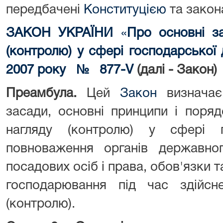
передбачені
Конституцією
та закон
ЗАКОН УКРАЇНИ
«
Про основні з
(контролю) у сфері господарської
2007 року № 877-V
(далі - Закон)
Преамбула.
Цей
Закон
визначає 
засади, основні принципи і поря
нагляду (контролю) у сфері го
повноваження органів державног
посадових осіб і права, обов'язки т
господарювання під час здійсн
(контролю).