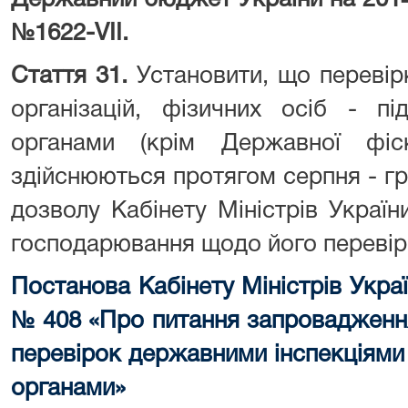
Державний бюджет України на 2014 
№1622-VII.
Стаття 31.
Установити, що перевір
організацій, фізичних осіб - п
органами (крім Державної фіс
здійснюються протягом серпня - г
дозволу Кабінету Міністрів Украї
господарювання щодо його перевір
Постанова Кабінету Міністрів Украї
№ 408 «Про питання запровадженн
перевірок державними інспекціям
органами»