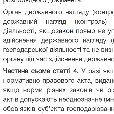
розпорядчого документа.
Орган державного нагляду (контр
державний нагляд (контроль)
діяльності, якщо
закон
прямо не уп
здійснення державного нагляду (
господарської діяльності та не ви
органу під час здійснення державно
Частина сьома статті 4.
У разі як
нормативно-правового акта, видан
якщо норми різних законів чи рі
актів допускають неоднозначне (мн
обов'язків суб'єкта господарюван