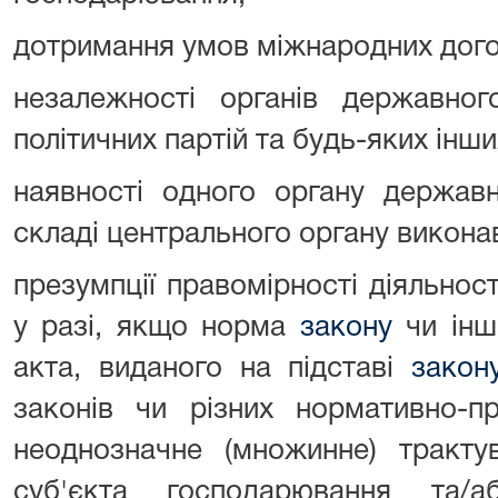
дотримання умов міжнародних дого
незалежності органів державног
політичних партій та будь-яких інш
наявності одного органу державн
складі центрального органу виконав
презумпції правомірності діяльнос
у разі, якщо норма
закону
чи інш
акта, виданого на підставі
закон
законів чи різних нормативно-п
неоднозначне (множинне) тракту
суб'єкта господарювання та/