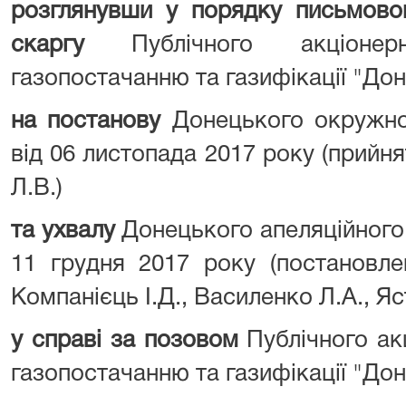
розглянувши у порядку письмово
скаргу
Публічного акціонер
газопостачанню та газифікації "До
на постанову
Донецького окружно
від 06 листопада 2017 року (прийня
Л.В.)
та ухвалу
Донецького апеляційного 
11 грудня 2017 року (постановлен
Компанієць І.Д., Василенко Л.А., Яс
у справі за позовом
Публічного ак
газопостачанню та газифікації "До