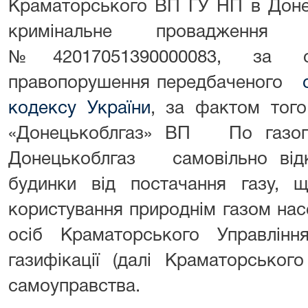
Краматорського ВП ГУ НП в Донец
кримінальне провадженн
№42017051390000083, за оз
правопорушення передбаченого
кодексу України
, за фактом тог
«Донецькоблгаз» ВП По газопо
Донецькоблгаз самовільно відк
будинки від постачання газу,
користування природнім газом нас
осіб Краматорського Управлін
газифікації (далі Краматорськог
самоуправства.