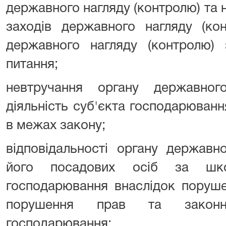
державного нагляду (контролю) та 
заходів державного нагляду (ко
державного нагляду (контролю)
питання;
невтручання органу державног
діяльність суб'єкта господарюван
в межах закону;
відповідальності органу державн
його посадових осіб за шкод
господарювання внаслідок поруше
порушення прав та законни
господарювання;