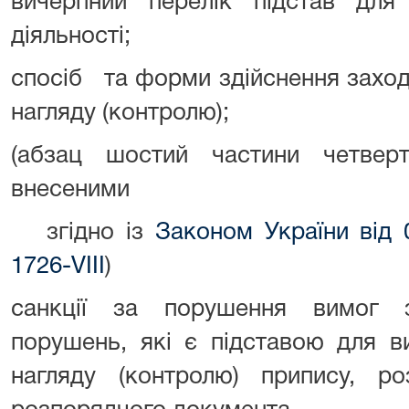
вичерпний перелік підстав для 
діяльності;
спосіб та форми здійснення захо
нагляду (контролю);
(абзац шостий частини четверт
внесеними
згідно із
Законом України від 
1726-VIII
)
санкції за порушення вимог з
порушень, які є підставою для в
нагляду (контролю) припису, р