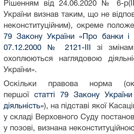
Рішенням від 24.06.2020 № 6-р(І
України визнав таким, що не відпо
неконституційним), окреме полож
79 Закону України «Про банки і б
07.12.2000 № 2121-ІІІ
зі змінам
охоплюються наглядовою діяльні
України».
Оскільки правова норма (ок
першої
статті 79 Закону України
діяльність»
), на підставі якої Каса
у складі Верховного Суду постанов
у позові, визнана неконституційн