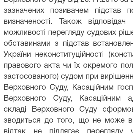
зазначених позивачем підстав п
визначеності. Також відповідач
можливості перегляду судових ріш
обставинами з підстав встановле
України неконституційності (консти
правового акта чи їх окремого по
застосованого) судом при вирішен
Верховного Суду, Касаційним гос
Верховного Суду, Касаційним а
складі Верховного Суду сформов
зводиться до того, що не може в
відтак не підлягає перегляду