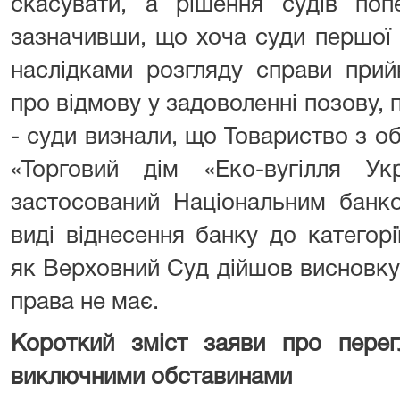
скасувати, а рішення судів попе
зазначивши, що хоча суди першої т
наслідками розгляду справи прий
про відмову у задоволенні позову, 
- суди визнали, що Товариство з 
«Торговий дім «Еко-вугілля Ук
застосований Національним банко
виді віднесення банку до категор
як Верховний Суд дійшов висновку
права не має.
Короткий зміст заяви про перег
виключними обставинами