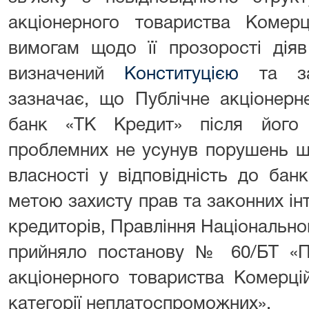
акціонерного товариства Комер
вимогам щодо її прозорості дія
визначений
Конституцією
та зак
зазначає, що Публічне акціонерн
банк «ТК Кредит» після його 
проблемних не усунув порушень щ
власності у відповідність до бан
метою захисту прав та законних інт
кредиторів, Правління Національног
прийняло постанову № 60/БТ «Пр
акціонерного товариства Комерці
категорії неплатоспроможних».