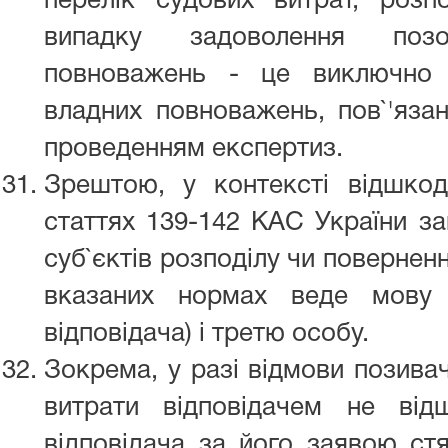
перелік судових витрат, розп
випадку задоволення позо
повноважень - це виключно с
владних повноважень, пов`'язан
проведенням експертиз.
Зрештою, у контексті відшко
статтях 139-142 КАС України з
суб`єктів розподілу чи повернен
вказаних нормах веде мову 
відповідача) і третю особу.
Зокрема, у разі відмови позивач
витрати відповідачем не від
відповідача за його заявою стя