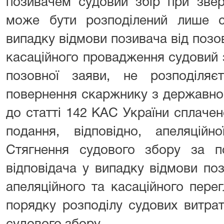
позивачем судовий збір при звер
може бути розподілений лише су
випадку відмови позивача від позов
касаційного провадження судовий 
позовної заяви, не розподіля
повернення скаржнику з державног
до статті 142 КАС України сплаче
подання, відповідно, апеляційн
Стягнення судового збору за п
відповідача у випадку відмови поз
апеляційного та касаційного пере
порядку розподілу судових витрат