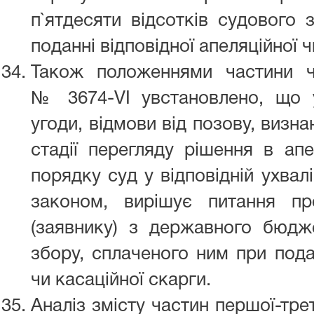
п`ятдесяти відсотків судового 
поданні відповідної апеляційної ч
Також положеннями частини ч
№ 3674-VI увстановлено, що 
угоди, відмови від позову, визн
стадії перегляду рішення в ап
порядку суд у відповідній ухвал
законом, вирішує питання п
(заявнику) з державного бюдже
збору, сплаченого ним при подан
чи касаційної скарги.
Аналіз змісту частин першої-тре