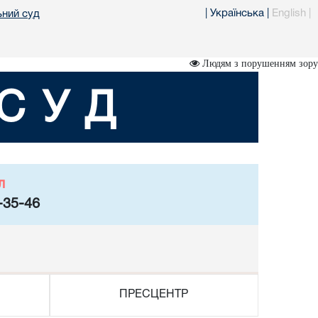
|
Українська
|
English
|
ьний суд
Людям з порушенням зору
СУД
л
-35-46
ПРЕСЦЕНТР