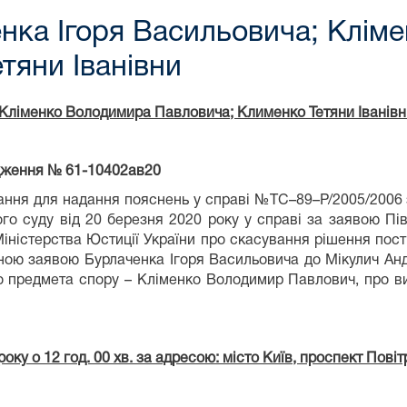
нка Ігоря Васильовича; Клім
тяни Іванівни
 Кліменко Володимира Павловича; Клименко Тетяни Іванівн
дження № 61-10402ав20
ідання для надання пояснень у справі №ТС–89–Р/2005/200
суду від 20 березня 2020 року у справі за заявою Пів
іністерства Юстиції України про скасування рішення пості
вною заявою Бурлаченка Ігоря Васильовича до Мікулич Андр
о предмета спору – Кліменко Володимир Павлович, про в
оку о 12 год. 00 хв. за адресою: місто Київ, проспект Пові