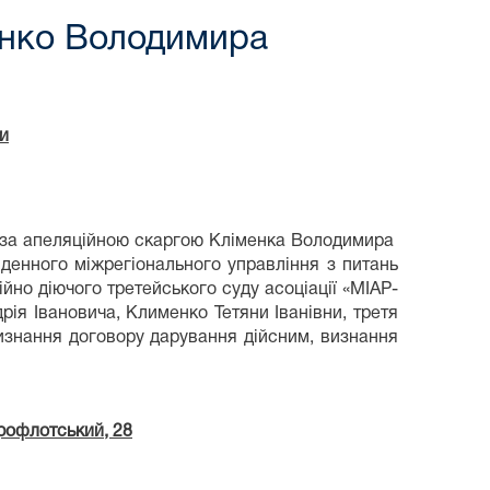
енко Володимира
и
6 за апеляційною скаргою Кліменка Володимира
денного міжрегіонального управління з питань
йно діючого третейського суду асоціації «МІАР-
ія Івановича, Клименко Тетяни Іванівни, третя
изнання договору дарування дійсним, визнання
трофлотський, 28