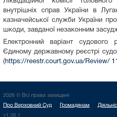
Ліквідаційної комісії Головного
внутрішніх справ України в Луга
казначейської служби України пр
шкоди, завданої незаконним засудж
Електронний варіант судового
Єдиному державному реєстрі судо
(
https://reestr.court.gov.ua/Review/
1
2026 © Всі права захищені
Про Верховний Суд
Громадянам
Діяльні
v1.38.1