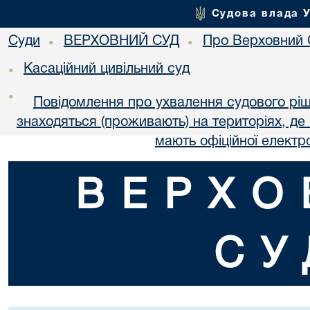
Судова влада 
Суди
ВЕРХОВНИЙ СУД
Про Верховний 
•
•
Касаційний цивільний суд
•
•
Повідомлення про ухвалення судового ріш
знаходяться (проживають) на територіях, де в
мають офіційної електр
ВЕРХО
СУ