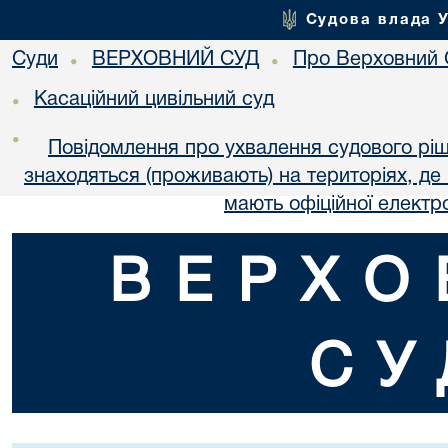
Судова влада 
Суди
ВЕРХОВНИЙ СУД
Про Верховний 
•
•
Касаційний цивільний суд
•
•
Повідомлення про ухвалення судового ріш
знаходяться (проживають) на територіях, де в
мають офіційної електр
ВЕРХО
СУ