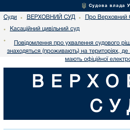
Судова влада 
Суди
ВЕРХОВНИЙ СУД
Про Верховний 
•
•
Касаційний цивільний суд
•
•
Повідомлення про ухвалення судового ріш
знаходяться (проживають) на територіях, де в
мають офіційної електр
ВЕРХО
СУ