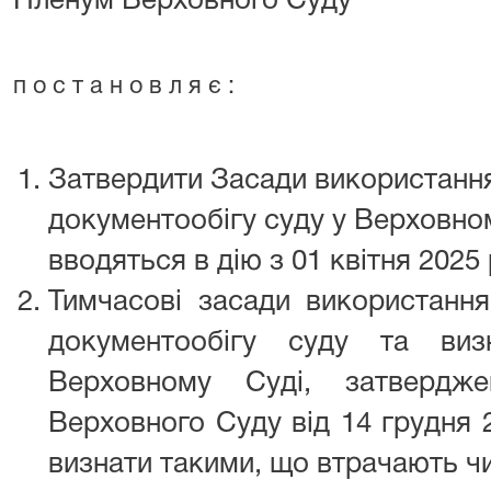
Пленум Верховного Суду
п о с т а н о в л я є :
Затвердити Засади використанн
документообігу суду у Верховном
вводяться в дію з 01 квітня 2025 
Тимчасові засади використання
документообігу суду та ви
Верховному Суді, затвердж
Верховного Суду від 14 грудня 2
визнати такими, що втрачають чин