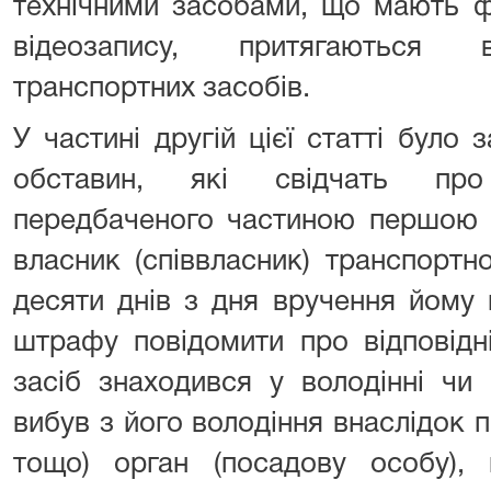
технічними засобами, що мають фу
відеозапису, притягаються в
транспортних засобів.
У частині другій цієї статті було 
обставин, які свідчать про
передбаченого частиною першою ц
власник (співвласник) транспорт
десяти днів з дня вручення йому
штрафу повідомити про відповідн
засіб знаходився у володінні чи 
вибув з його володіння внаслідок п
тощо) орган (посадову особу),