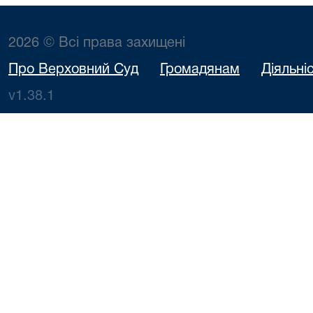
2026 © Всі права захищені
Про Верховний Суд
Громадянам
Діяльні
v1.38.1