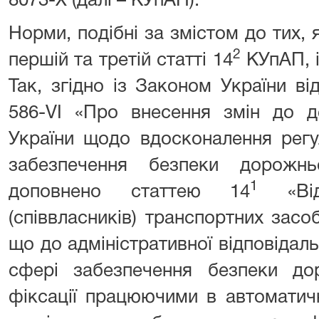
8073-X (далі – КУпАП).
Норми, подібні за змістом до тих, 
2
першій та третій статті 14
КУпАП, і
Так, згідно із Законом України в
586-VI «Про внесення змін до д
України щодо вдосконалення регу
забезпечення безпеки дорожн
1
доповнено статтею 14
«Відп
(співвласників) транспортних засоб
що до адміністративної відповідал
сфері забезпечення безпеки до
фіксації працюючими в автоматич