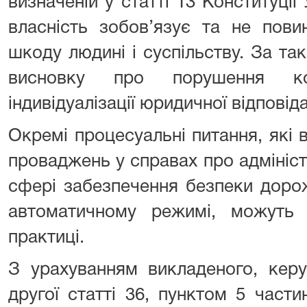
визначеній у статті 13 Конституції 
власність зобов’язує та не пови
шкоду людині і суспільству. За та
висновку про порушення кон
індивідуалізації юридичної відповід
Окремі процесуальні питання, які 
проваджень у справах про адмініс
сфері забезпечення безпеки дорож
автоматичному режимі, можуть 
практиці.
З урахуванням викладеного, кер
другої статті 36, пунктом 5 части