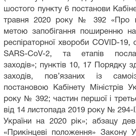
шостого пункту 6 постанови Кабінет
травня 2020 року № 392 «Про в
метою запобігання поширенню на 
респіраторної хвороби COVID-19, 
SARS-CoV-2, та етапів послаб
заходів»; пунктів 10, 17 Порядку з
заходів, пов’язаних із самоі
постановою Кабінету Міністрів У
року № 392; частин першої і третьо
від 14 листопада 2019 року № 294
України на 2020 рік»; абзацу дев
«Прикінцеві положення» Закону У