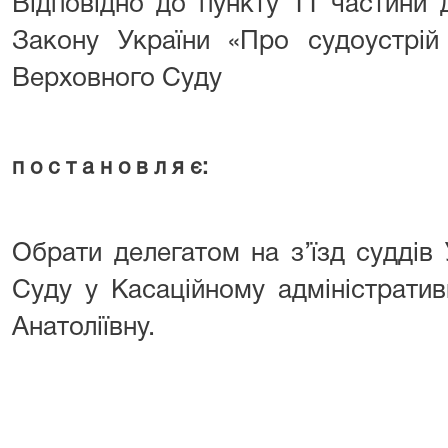
Відповідно до пункту 11 частини др
Закону України «Про судоустрій
Верховного Суду
п о с т а н о в л я є:
Обрати делегатом на з’їзд суддів
Суду у Касаційному адміністратив
Анатоліївну.