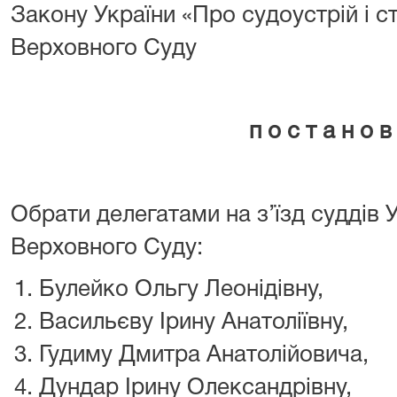
Закону України «Про судоустрій і с
Верховного Суду
п о с т а н о в
Обрати делегатами на з’їзд суддів 
Верховного Суду:
Булейко Ольгу Леонідівну,
Васильєву Ірину Анатоліївну,
Гудиму Дмитра Анатолійовича,
Дундар Ірину Олександрівну,