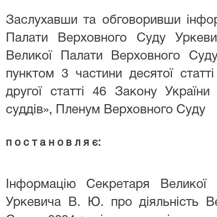
Заслухавши та обговоривши інфо
Палати Верховного Суду Уркеви
Великої Палати Верховного Суду
пунктом 3 частини десятої статт
другої статті 46 Закону України
суддів», Пленум Верховного Суду
п о с т а н о в л я є:
Інформацію Секретаря Великої
Уркевича В. Ю. про діяльність В