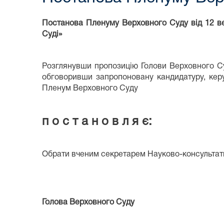
Постанова Пленуму Верховного Суду від 12 в
Суді»
Розглянувши пропозицію Голови Верховного Су
обговоривши запропоновану кандидатуру, керую
Пленум Верховного Суду
п о с т а н о в л я є:
Обрати вченим секретарем Науково-консультати
Голова Верховного Суду Ст