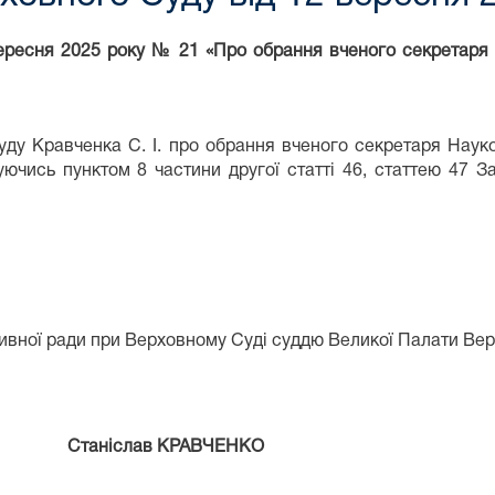
ересня 2025 року № 21 «Про обрання вченого секретаря 
ду Кравченка С. І. про обрання вченого секретаря Науко
чись пунктом 8 частини другої статті 46, статтею 47 Зак
вної ради при Верховному Суді суддю Великої Палати Верх
аніслав КРАВЧЕНКО