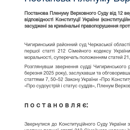
Постанова Пленуму Верховного Суду від 12 ве
відповідності Конституції України (конституці
засуджені за кримінальні правопорушення прот
Чигиринський районний суд Черкаської області 
першої статті 212 Сімейного кодексу Україн
моральності, суперечать положенням статей 21, 
Розглянувши звернення судді Чигиринського р
березня 2025 року), заслухавши та обговоривши
статтями 7, 50–52 Закону України «Про Конституц
«Про судоустрій і статус суддів», Пленум Верхо
п о с т а н о в л я є:
Звернутися до Конституційного Суду України 