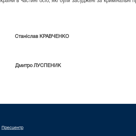
країни в частині осіб, які були засуджені за кримінальн
аніслав КРАВЧЕНКО
митро ЛУСПЕНИК
Пресцентр