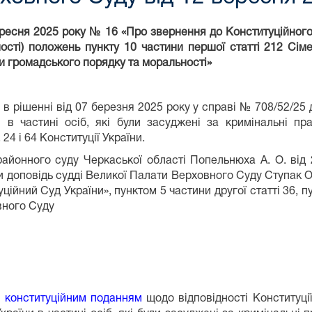
ресня 2025 року № 16 «Про звернення до Конституційного
йності) положень пункту 10 частини першої статті 212 Сіме
и громадського порядку та моральності»
в рішенні від 07 березня 2025 року у справі № 708/52/25
и в частині осіб, які були засуджені за кримінальні п
24 і 64 Конституції України.
айонного суду Черкаської області Попельнюха А. О. від 2
 доповідь судді Великої Палати Верховного Суду Ступак О. 
ійний Суд України», пунктом 5 частини другої статті 36, п
вного Суду
з
конституційним поданням
щодо відповідності Конституції