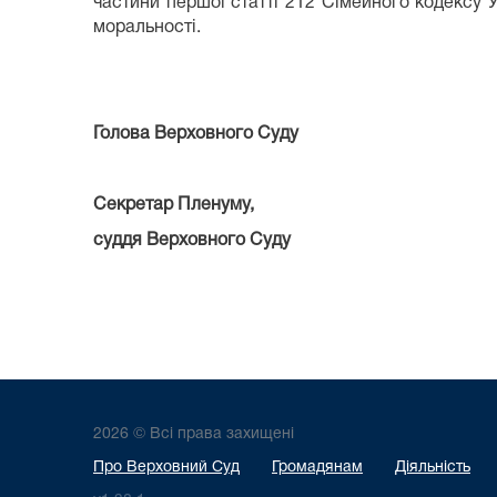
частини першої статті 212 Сімейного кодексу У
моральності.
Голова Верховного Суду Ст
Секретар Пленуму,
суддя Верховного Суду Д
2026 © Всі права захищені
Про Верховний Суд
Громадянам
Діяльність