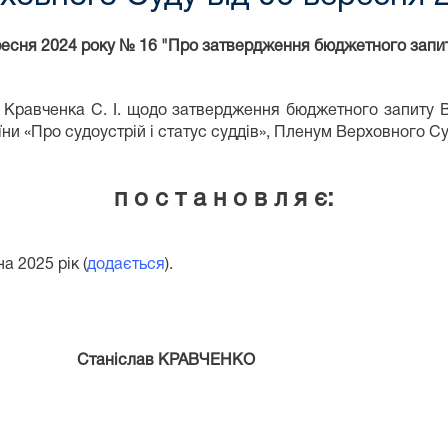
есня 2024 року № 16 "Про затвердження бюджетного запит
Кравченка С. І. щодо затвердження бюджетного запиту 
аїни «Про судоустрій і статус суддів», Пленум Верховного С
п о с т а н о в л я є:
 2025 рік (
додається
).
у
Станіслав КРАВЧЕНКО