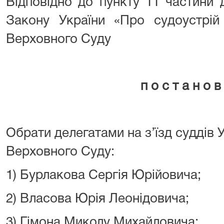
Відповідно до пункту 11 частини др
Закону України «Про судоустрій
Верховного Суду
п о с т а н о в
Обрати делегатами на з’їзд суддів 
Верховного Суду:
1) Бурлакова Сергія Юрійовича;
2) Власова Юрія Леонідовича;
3) Гімона Миколу Михайловича;