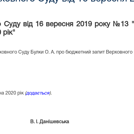
 Суду від 16 вересня 2019 року №13
 рік"
овного Суду Булки О. А. про бюджетний запит Верховного 
на 2020 рік
(
додається
).
. І. Данішевська