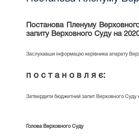
Постанова Пленуму Верховного
запиту Верховного Суду на 2020
Заслухавши інформацію керівника апарату Верх
п о с т а н о в л я є:
Затвердити бюджетний запит Верховного Суду 
Голова Верховного Суду В