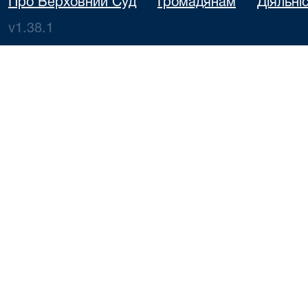
Про Верховний Суд
Громадянам
Діяльні
v1.38.1