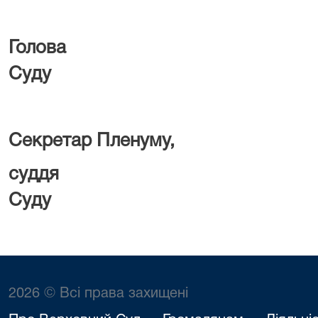
Голова Ве
Суду В. І. Д
Секретар Пленуму,
суддя Вер
Суду Д. Д. 
2026 © Всі права захищені