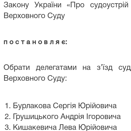
Закону України «Про судоустрій
Верховного Суду
п о с т а н о в л я є:
Обрати делегатами на з’їзд суд
Верховного Суду:
Бурлакова Сергія Юрійовича
Грушицького Андрія Ігоровича
Кишакевича Лева Юрійовича