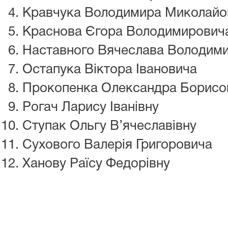
Кравчука Володимира Миколайо
Краснова Єгора Володимирович
Наставного Вячеслава Володим
Остапука Віктора Івановича
Прокопенка Олександра Борисо
Рогач Ларису Іванівну
Ступак Ольгу В’ячеславівну
Сухового Валерія Григоровича
Ханову Раїсу Федорівну