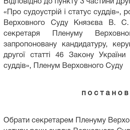
Відповідно до пункту 3 частини друг
«Про судоустрій і статус суддів», 
Верховного Суду Князєва В. С
секретаря Пленуму Верховно
запропоновану кандидатуру, кер
другої статті 46 Закону України
суддів», Пленум Верховного Суду
п о с т а н о в
Обрати секретарем Пленуму Верхо