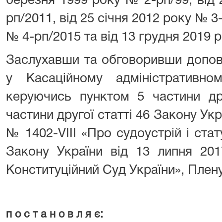
березня 1999 року № 2-рп/99, від
рп/2011, від 25 січня 2012 року № 3
№ 4-рп/2015 та від 13 грудня 2019 р
Заслухавши та обговоривши допов
у Касаційному адміністративн
керуючись пунктом 5 частини дру
частини другої статті 46 Закону Укр
№ 1402-VIII «Про судоустрій і стат
Закону України від 13 липня 20
Конституційний Суд України», Пле
п о с т а н о в л я є: