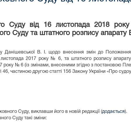
го Суду від 16 листопада 2018 рок
го Суду та штатного розпису апарату 
у Данішевської В. І. щодо внесення змін до Положення
листопада 2017 року № 6, та штатного розпису апарат
 року № 6 (із змінами, внесеними згідно з постановою Пл
ті 46, частиною другою статті 156 Закону України «Про судо
овного Суду, виклавши його в новій редакції (
додається
).
ного Суду такі зміни: