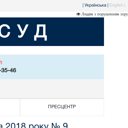
|
Українська
|
English
|
Людям з порушенням зору
СУД
л
-35-46
ПРЕСЦЕНТР
а 2018 року № 9