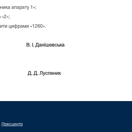
ника апарату 1»;
 «2»;
нити цифрами «1260».
ду
В. І. Данішевська
Суду
Д. Д. Луспеник
Пресцентр