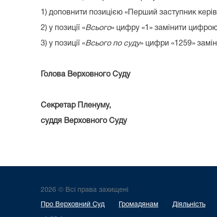
1) доповнити позицією «Перший заступник керів
2) у позиції «
Всього
» цифру «1» замінити цифрою
3) у позиції «
Всього по суду
» цифри «1259» замі
Голова Верховного Су
Секретар Пленуму,
суддя Верховного 
2026 © Всі права захищені
Про Верховний Суд
Громадянам
Діяльність