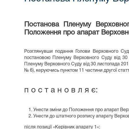
Постанова Пленуму Верховно
Положення про апарат Верховно
Розглянувши подання Голови Верховного Суд
постановою Пленуму Верховного Суду від 30 
Пленуму Верховного Суду від 30 листопада 2017
№ 6), керуючись пунктом 11 частини другої стат
п о с т а н о в л я є:
Унести зміни до Положення про апарат Верх
Унести до штатного розпису апарату Верхов
після позиції «Керівник апарату 1»: