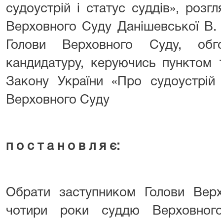
судоустрій і статус суддів», роз
Верховного Суду Данішевської В. 
Голови Верховного Суду, обг
кандидатуру, керуючись пунктом 1
Закону України «Про судоустрій 
Верховного Суду
п о с т а н о в л я є:
Обрати заступником Голови Вер
чотири роки суддю Верховног