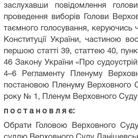
заслухавши повідомлення голови 
проведення виборів Голови Верхо
таємного голосування, керуючись 
Конституції України, частиною во
першою статті 39, статтею 40, пунк
46 Закону України «Про судоустрій 
4–6 Регламенту Пленуму Верховн
постановою Пленуму Верховного С
року № 1, Пленум Верховного Суду
п о с т а н о в л я є:
Обрати Головою Верховного Суду
суддю Верховного Суду Данішевську