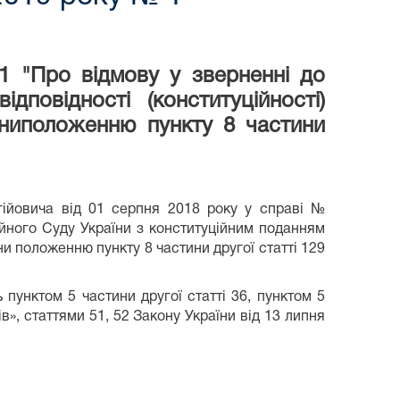
 "Про відмову у зверненні до
повідності (конституційності)
аїниположенню пункту 8 частини
гійовича від 01 серпня 2018 року у справі №
йного Суду України з конституційним поданням
ни положенню пункту 8 частини другої статті 129
унктом 5 частини другої статті 36, пунктом 5
ів», статтями 51, 52 Закону України від 13 липня