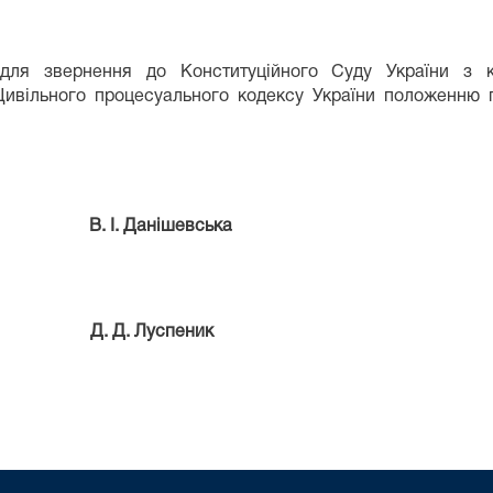
в для звернення до Конституційного Суду України з к
7 Цивільного процесуального кодексу України положенню п
 І. Данішевська
. Д. Луспеник