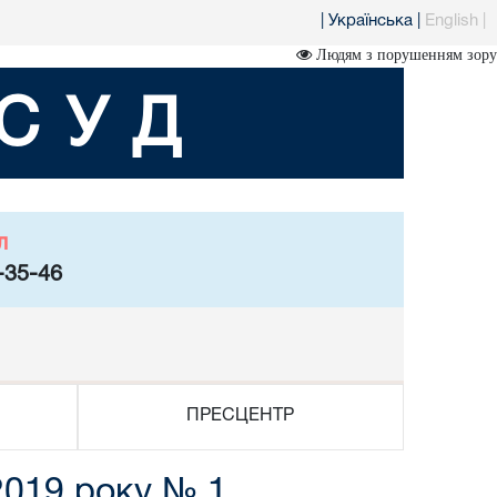
|
Українська
|
English
|
Людям з порушенням зору
СУД
л
-35-46
ПРЕСЦЕНТР
2019 року № 1