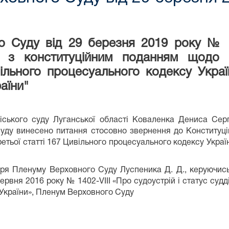
о Суду від 29 березня 2019 року № 1
 з конституційним поданням щодо від
вільного процесуального кодексу Укр
раїни"
міського суду Луганської області Коваленка Дениса Сер
уду винесено питання стосовно звернення до Конституці
третьої статті 167 Цивільного процесуального кодексу Украї
я Пленуму Верховного Суду Луспеника Д. Д., керуючись п
червня 2016 року № 1402-VIII «Про судоустрій і статус судд
 України», Пленум Верховного Суду