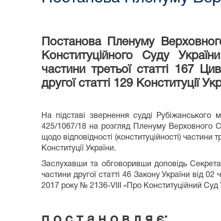
Постанова Пленуму Верховног
Конституційного Суду України
частини третьої статті 167 Ци
другої статті 129 Конституції Ук
На підставі звернення судді Рубіжанського 
425/1067/18 на розгляд Пленуму Верховного С
щодо відповідності (конституційності) частини 
Конституції України.
Заслухавши та обговоривши доповідь Секретар
частини другої статті 46 Закону України від 02 
2017 року № 2136-VIII «Про Конституційний Суд
п о с т а н о в л я є: