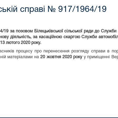
ькій справі № 917/1964/19
/19 за позовом Білецьківської сільської ради до Служби а
ову діяльність, за касаційною скаргою Служби автомобіль
13 лютого 2020 року.
асників процесу про перенесення розгляду справи в по
 ній матеріалами на
20 жовтня 2020 року
у приміщенні Вер