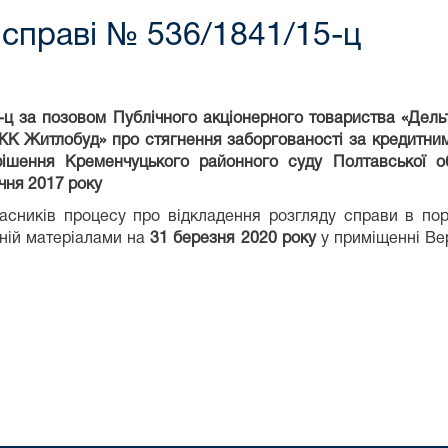
 справі № 536/1841/15-ц
-ц за позовом Публічного акціонерного товариства «Дель
К Житлобуд» про стягнення заборгованості за кредитни
рішення Кременчуцького районного суду Полтавської о
ічня 2017 року
асників процесу про відкладення розгляду справи в по
 ній матеріалами на
31 березня 2020 року
у приміщенні Вер