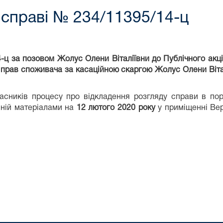
 справі № 234/11395/14-ц
4-ц за позовом Жолус Олени Віталіївни до Публічного акц
т прав споживача за касаційною скаргою Жолус Олени Віта
асників процесу про відкладення розгляду справи в по
 ній матеріалами на
12 лютого 2020 року
у приміщенні Вер